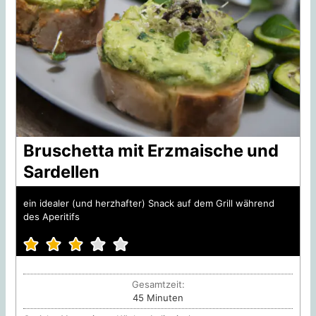
Bruschetta mit Erzmaische und
Sardellen
ein idealer (und herzhafter) Snack auf dem Grill während
des Aperitifs
Gesamtzeit:
Minuten
45
Minuten