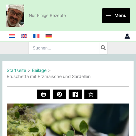
Zum
Inhalt
Menu
Nur Einige Rezepte
springen
Suche
nach:
Startseite
Beilage
Bruschetta mit Erzmaische und Sardellen