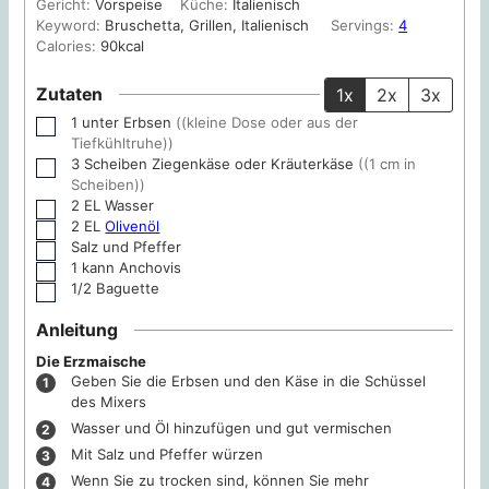
Gericht:
Vorspeise
Küche:
Italienisch
Keyword:
Bruschetta, Grillen, Italienisch
Servings:
4
Calories:
90
kcal
Zutaten
1x
2x
3x
1
unter
Erbsen
((kleine Dose oder aus der
▢
Tiefkühltruhe))
3
Scheiben
Ziegenkäse oder Kräuterkäse
((1 cm in
▢
Scheiben))
2
EL
Wasser
▢
2
EL
Olivenöl
▢
Salz und Pfeffer
▢
1
kann
Anchovis
▢
1/2
Baguette
▢
Anleitung
Die Erzmaische
Geben Sie die Erbsen und den Käse in die Schüssel
des Mixers
Wasser und Öl hinzufügen und gut vermischen
Mit Salz und Pfeffer würzen
Wenn Sie zu trocken sind, können Sie mehr