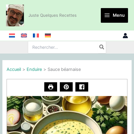
Aller
au
Menu
Juste Quelques Recettes
contenu
Recherche
de
:
Accueil
Enduire
Sauce béarnaise