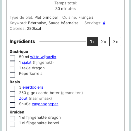
Temps total:
minutes
30
minutes
Type de plat:
Plat principal
Cuisine:
Français
Keyword:
Béarnaise, Sauce béarnaise
Servings:
4
Calories:
280
kcal
Ingrédients
1x
2x
3x
Gastrique
50
ml
witte wijnazijn
▢
1
sjalot
(fijngehakt)
▢
1
takje dragon
▢
Peperkorrels
▢
Basis
3
eierdooiers
▢
250
g
geklaarde boter
(gesmolten)
▢
Zout
(naar smaak)
▢
Snufje
cayennepeper
▢
Kruiden
1
el
fijngehakte dragon
▢
1
el
fijngehakte kervel
▢