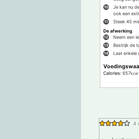
Je kan nu de
ook een extr
Steek 45 mi
De afwerking
Neem een lep
Bestrijk de 
Laat enkele 
Voedingswaa
Calories:
657
kcal
4 