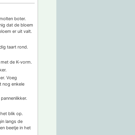
molten boter.
anig dat de bloem
loem er uit valt.
dig taart rond.
 met de K-vorm.
ker.
er. Voeg
ot nog enkele
 pannenlikker.
het blik op.
gin langs de
n beetje in het