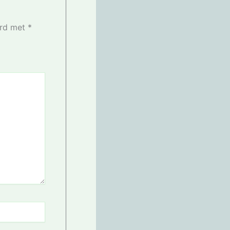
erd met
*