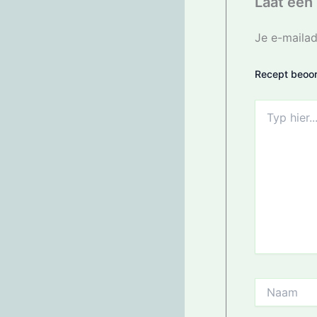
Laat een 
Je e-mailad
Recept beoor
Typ
hier...
Naam