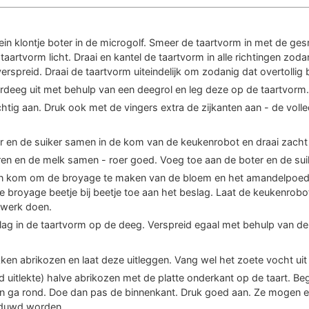
ein klontje boter in de microgolf. Smeer de taartvorm in met de ges
aartvorm licht. Draai en kantel de taartvorm in alle richtingen zod
verspreid. Draai de taartvorm uiteindelijk om zodanig dat overtollig b
rdeeg uit met behulp van een deegrol en leg deze op de taartvorm.
htig aan. Druk ook met de vingers extra de zijkanten aan - de volle
r en de suiker samen in de kom van de keukenrobot en draai zacht
en en de melk samen - roer goed. Voeg toe aan de boter en de sui
 kom om de broyage te maken van de bloem en het amandelpoed
 de broyage beetje bij beetje toe aan het beslag. Laat de keukenrob
 werk doen.
ag in de taartvorm op de deeg. Verspreid egaal met behulp van de
ken abrikozen en laat deze uitleggen. Vang wel het zoete vocht uit 
 uitlekte) halve abrikozen met de platte onderkant op de taart. Be
en ga rond. Doe dan pas de binnenkant. Druk goed aan. Ze mogen ee
duwd worden.