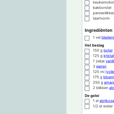
keukenrobot
▢
bakborstel
▢
pannenlikke
▢
taartvorm
▢
Ingrediënten
1
vel
blader
▢
Het beslag
150
g
boter
▢
125
g
krista
▢
1
zakje
vanil
▢
3
eieren
▢
125
ml
(voll
▢
175
g
bloem
▢
250
g
aman
▢
2
blikken
ab
▢
De gelei
1
el
abrikoze
▢
1/2
el
water
▢