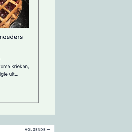
tmoeders
p
erse krieken,
ie uit...
VOLGENDE