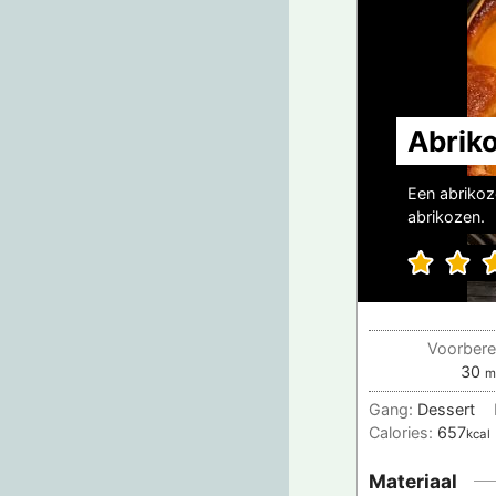
Abrik
Een abrikoze
abrikozen.
Voorberei
mi
30
m
Gang:
Dessert
Calories:
657
kcal
Materiaal