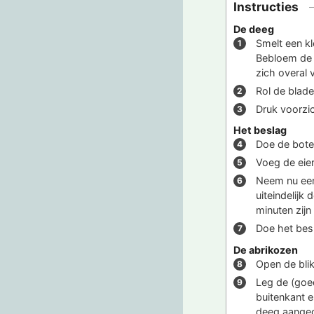
Instructies
De deeg
Smelt een kl
Bebloem de t
zich overal 
Rol de blade
Druk voorzic
Het beslag
Doe de bote
Voeg de eier
Neem nu een
uiteindelijk
minuten zijn
Doe het besl
De abrikozen
Open de blik
Leg de (goed
buitenkant 
deeg aange