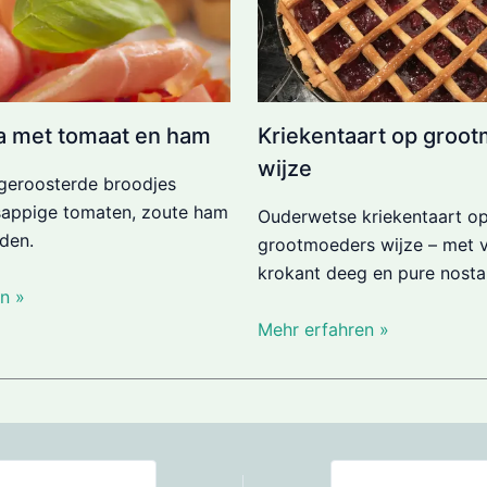
a met tomaat en ham
Kriekentaart op groo
wijze
geroosterde broodjes
sappige tomaten, zoute ham
Ouderwetse kriekentaart o
iden.
grootmoeders wijze – met v
krokant deeg en pure nostalg
n »
Mehr erfahren »