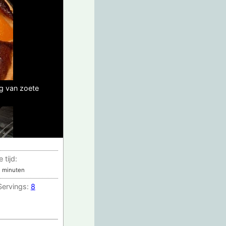
ng van zoete
 tijd:
minuten
minuten
Servings:
8