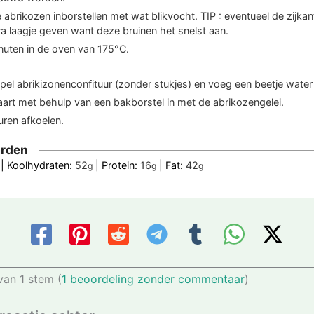
 abrikozen inborstellen met wat blikvocht. TIP : eventueel de zijkan
a laagje geven want deze bruinen het snelst aan.
nuten in de oven van 175°C.
el abrikizonenconfituur (zonder stukjes) en voeg een beetje water
taart met behulp van een bakborstel in met de abrikozengelei.
uren afkoelen.
rden
|
Koolhydraten:
52
|
Protein:
16
|
Fat:
42
g
g
g
van 1 stem (
1 beoordeling zonder commentaar
)