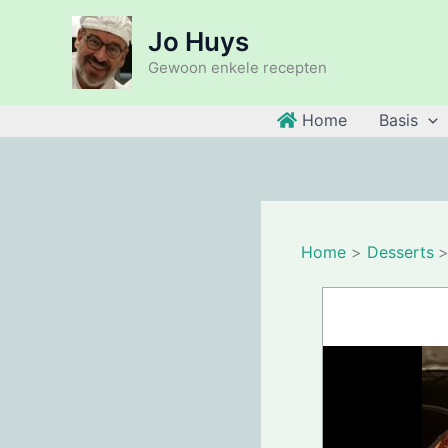
Ga
Jo Huys
naar
de
Gewoon enkele recepten
inhoud
Home
Basis
Home
Desserts