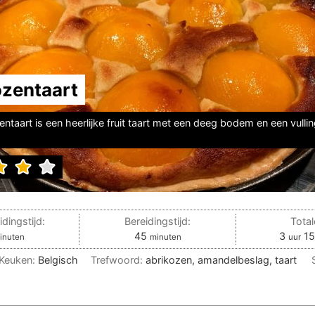
ozentaart
ntaart is een heerlijke fruit taart met een deeg bodem en een vulli
dingstijd:
Bereidingstijd:
Totale
nuten
minuten
uur
45
3
15
inuten
minuten
uur
Keuken:
Belgisch
Trefwoord:
abrikozen, amandelbeslag, taart