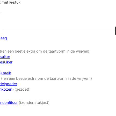
 met K-stuk
r
deeg
((en een beetje extra om de taartvorm in de wrijven))
lsuiker
lesuiker
e) melk
((en een beetje extra om de taartvorm in de wrijven))
delpoeder
rikozen
((gezoet))
nconfituur
((zonder stukjes))