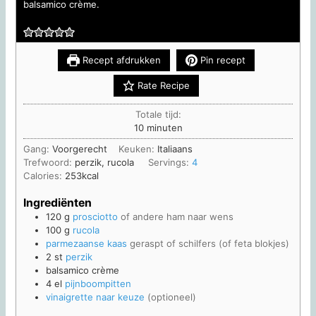
balsamico crème.
Recept afdrukken
Pin recept
Rate Recipe
Totale tijd:
minuten
10
minuten
Gang:
Voorgerecht
Keuken:
Italiaans
Trefwoord:
perzik, rucola
Servings:
4
Calories:
253
kcal
Ingrediënten
120
g
prosciotto
of andere ham naar wens
100
g
rucola
parmezaanse kaas
geraspt of schilfers (of feta blokjes)
2
st
perzik
balsamico crème
4
el
pijnboompitten
vinaigrette naar keuze
(optioneel)