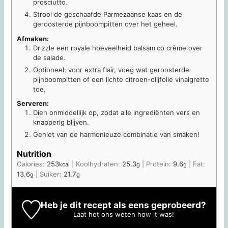
prosciutto.
Strooi de geschaafde Parmezaanse kaas en de
geroosterde pijnboompitten over het geheel.
Afmaken:
Drizzle een royale hoeveelheid balsamico crème over
de salade.
Optioneel: voor extra flair, voeg wat geroosterde
pijnboompitten of een lichte citroen-olijfolie vinaigrette
toe.
Serveren:
Dien onmiddellijk op, zodat alle ingrediënten vers en
knapperig blijven.
Geniet van de harmonieuze combinatie van smaken!
Nutrition
Calories:
253
|
Koolhydraten:
25.3
|
Protein:
9.6
|
Fat:
kcal
g
g
13.6
|
Suiker:
21.7
g
g
Heb je dit recept als eens geprobeerd?
Laat het ons weten
how it was!