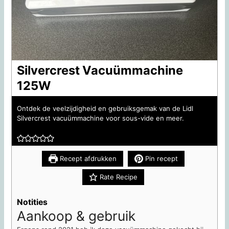
Silvercrest Vacuümmachine
125W
Ontdek de veelzijdigheid en gebruiksgemak van de Lidl
Silvercrest vacuümmachine voor sous-vide en meer.
Recept afdrukken
Pin recept
Rate Recipe
Notities
Aankoop & gebruik