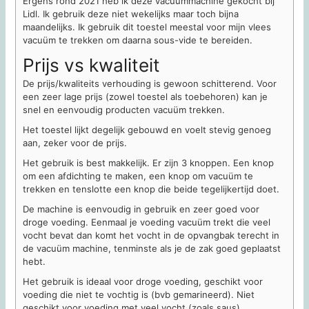
Ergens rond 2021 heb ik deze vacuümmachine gekocht bij
Lidl. Ik gebruik deze niet wekelijks maar toch bijna
maandelijks. Ik gebruik dit toestel meestal voor mijn vlees
vacuüm te trekken om daarna sous-vide te bereiden.
Prijs vs kwaliteit
De prijs/kwaliteits verhouding is gewoon schitterend. Voor
een zeer lage prijs (zowel toestel als toebehoren) kan je
snel en eenvoudig producten vacuüm trekken.
Het toestel lijkt degelijk gebouwd en voelt stevig genoeg
aan, zeker voor de prijs.
Het gebruik is best makkelijk. Er zijn 3 knoppen. Een knop
om een afdichting te maken, een knop om vacuüm te
trekken en tenslotte een knop die beide tegelijkertijd doet.
De machine is eenvoudig in gebruik en zeer goed voor
droge voeding. Eenmaal je voeding vacuüm trekt die veel
vocht bevat dan komt het vocht in de opvangbak terecht in
de vacuüm machine, tenminste als je de zak goed geplaatst
hebt.
Het gebruik is ideaal voor droge voeding, geschikt voor
voeding die niet te vochtig is (bvb gemarineerd). Niet
geschikt voor voeding met veel vocht (zoals saus).