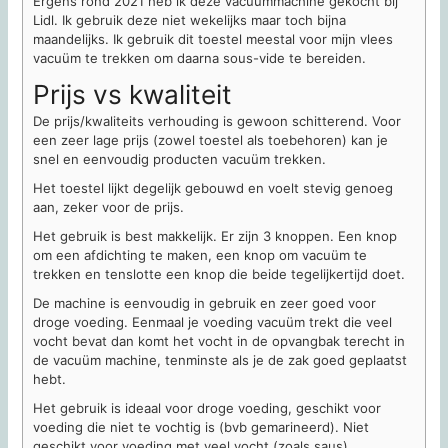
Ergens rond 2021 heb ik deze vacuümmachine gekocht bij
Lidl. Ik gebruik deze niet wekelijks maar toch bijna
maandelijks. Ik gebruik dit toestel meestal voor mijn vlees
vacuüm te trekken om daarna sous-vide te bereiden.
Prijs vs kwaliteit
De prijs/kwaliteits verhouding is gewoon schitterend. Voor
een zeer lage prijs (zowel toestel als toebehoren) kan je
snel en eenvoudig producten vacuüm trekken.
Het toestel lijkt degelijk gebouwd en voelt stevig genoeg
aan, zeker voor de prijs.
Het gebruik is best makkelijk. Er zijn 3 knoppen. Een knop
om een afdichting te maken, een knop om vacuüm te
trekken en tenslotte een knop die beide tegelijkertijd doet.
De machine is eenvoudig in gebruik en zeer goed voor
droge voeding. Eenmaal je voeding vacuüm trekt die veel
vocht bevat dan komt het vocht in de opvangbak terecht in
de vacuüm machine, tenminste als je de zak goed geplaatst
hebt.
Het gebruik is ideaal voor droge voeding, geschikt voor
voeding die niet te vochtig is (bvb gemarineerd). Niet
geschikt voor voeding met veel vocht (zoals saus).