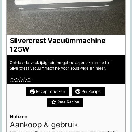
Silvercrest Vacuümmachine
125W
Ontdek de veelzijdigheid en gebruiksgemak van de Lidl
Silvercrest vacuümmachine voor sous-vide en meer.
Rezept drucken
Pin Recipe
Rate Recipe
Notizen
Aankoop & gebruik