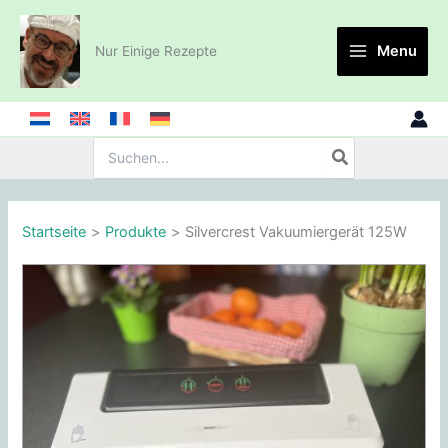
Zum
Inhalt
Menu
Nur Einige Rezepte
springen
Suche
nach:
Startseite
Produkte
Silvercrest Vakuumiergerät 125W