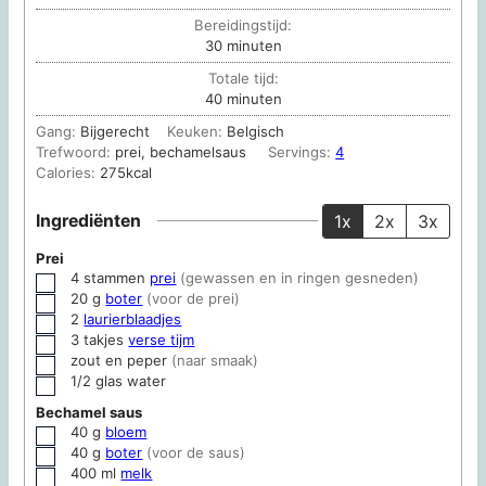
Bereidingstijd:
minuten
30
minuten
Totale tijd:
minuten
40
minuten
Gang:
Bijgerecht
Keuken:
Belgisch
Trefwoord:
prei, bechamelsaus
Servings:
4
Calories:
275
kcal
Ingrediënten
1x
2x
3x
Prei
4
stammen
prei
(gewassen en in ringen gesneden)
▢
20
g
boter
(voor de prei)
▢
2
laurierblaadjes
▢
3
takjes
verse tijm
▢
zout en peper
(naar smaak)
▢
1/2
glas
water
▢
Bechamel saus
40
g
bloem
▢
40
g
boter
(voor de saus)
▢
400
ml
melk
▢