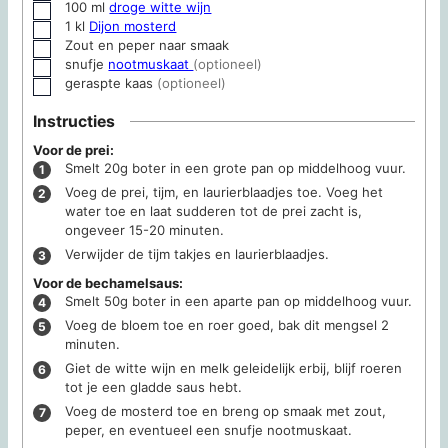
100
ml
droge witte wijn
▢
1
kl
Dijon mosterd
▢
Zout en peper naar smaak
▢
snufje
nootmuskaat
(optioneel)
▢
geraspte kaas
(optioneel)
▢
Instructies
Voor de prei:
Smelt 20g boter in een grote pan op middelhoog vuur.
Voeg de prei, tijm, en laurierblaadjes toe. Voeg het
water toe en laat sudderen tot de prei zacht is,
ongeveer 15-20 minuten.
Verwijder de tijm takjes en laurierblaadjes.
Voor de bechamelsaus:
Smelt 50g boter in een aparte pan op middelhoog vuur.
Voeg de bloem toe en roer goed, bak dit mengsel 2
minuten.
Giet de witte wijn en melk geleidelijk erbij, blijf roeren
tot je een gladde saus hebt.
Voeg de mosterd toe en breng op smaak met zout,
peper, en eventueel een snufje nootmuskaat.