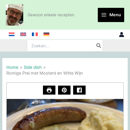
Ga
naar
Menu
Gewoon enkele recepten
de
inhoud
Zoeken:
Home
Side dish
Romige Prei met Mosterd en Witte Wijn