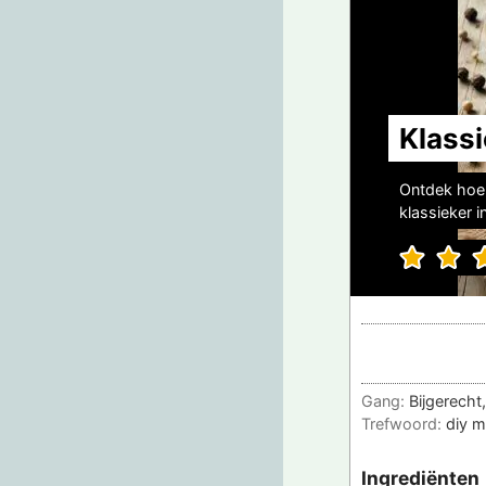
Klass
Ontdek hoe 
klassieker i
Gang:
Bijgerecht
Trefwoord:
diy 
Ingrediënten