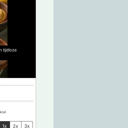
 tijdloze
kcal
1x
2x
3x