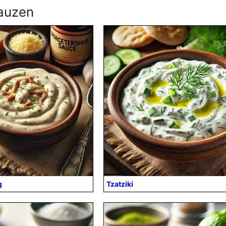
sauzen
g
Tzatziki