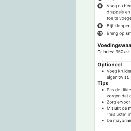
Voeg nu heel
druppels en 
toe te voege
Blijf kloppe
Breng op sm
Voedingswaa
Calories:
350
kcal
Optioneel
Voeg kruiden
eigen twist.
Tips
Pas de dikte
zorgen dat 
Zorg ervoor 
Mislukt de 
"mislukte" m
De mayonais