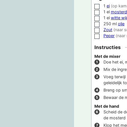
1
ei
(op kam
▢
1
el
mosterd
▢
1
el
witte wij
▢
250
ml
olie
▢
Zout
(naar 
▢
Peper
(naar
▢
Instructies
Met de mixer
Doe het ei, 
Mix de ingre
Voeg terwijl
geleidelijk 
Breng op sm
Bewaar de m
Met de hand
Scheid de do
de mosterd e
Klop het me