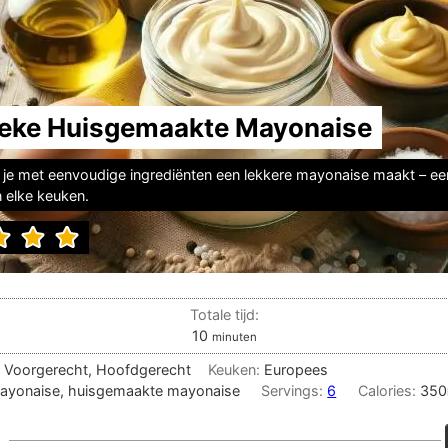
ieke Huisgemaakte Mayonaise
je met eenvoudige ingrediënten een lekkere mayonaise maakt – een
n elke keuken.
Totale tijd:
minuten
10
minuten
, Voorgerecht, Hoofdgerecht
Keuken:
Europees
mayonaise, huisgemaakte mayonaise
Servings:
6
Calories:
350