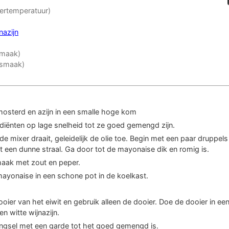
ertemperatuur)
nazijn
smaak)
 smaak)
mosterd en azijn in een smalle hoge kom
diënten op lage snelheid tot ze goed gemengd zijn.
 de mixer draait, geleidelijk de olie toe. Begin met een paar druppe
tot een dunne straal. Ga door tot de mayonaise dik en romig is.
aak met zout en peper.
ayonaise in een schone pot in de koelkast.
oier van het eiwit en gebruik alleen de dooier. Doe de dooier in 
n witte wijnazijn.
ngsel met een garde tot het goed gemengd is.