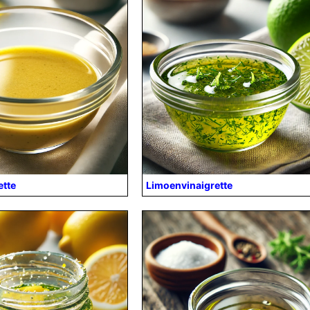
ette
Limoenvinaigrette