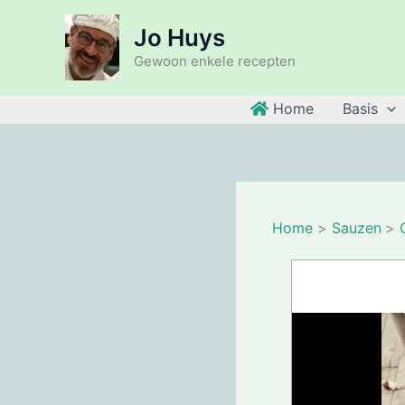
Ga
Jo Huys
naar
de
Gewoon enkele recepten
inhoud
Home
Basis
Home
Sauzen