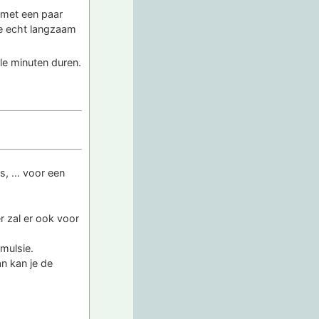
n met een paar
lie echt langzaam
le minuten duren.
us, … voor een
r zal er ook voor
mulsie.
n kan je de