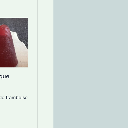
ique
 de framboise