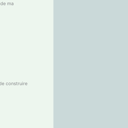
e de ma
 de construire