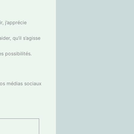
r, j’apprécie
der, qu’il s’agisse
 possibilités.
 vos médias sociaux