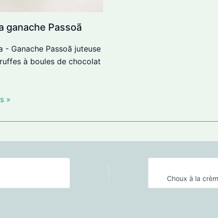
 la ganache Passoã
 - Ganache Passoã juteuse
ruffes à boules de chocolat
s »
Choux à la crèm