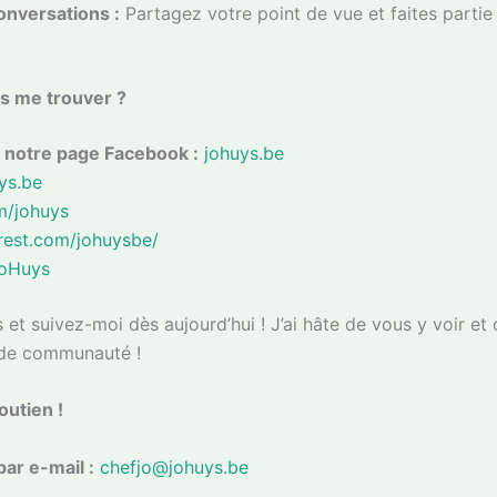
onversations :
Partagez votre point de vue et faites parti
s me trouver ?
 notre page Facebook :
johuys.be
ys.be
m/johuys
rest.com/johuysbe/
JoHuys
s et suivez-moi dès aujourd’hui ! J’ai hâte de vous y voir et
de communauté !
outien !
ar e-mail :
chefjo@johuys.be