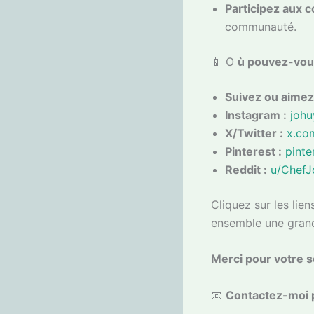
Participez aux c
communauté.
📱 O
ù pouvez-vou
Suivez ou aimez
Instagram :
johu
X/Twitter :
x.co
Pinterest :
pinte
Reddit :
u/Chef
Cliquez sur les lien
ensemble une gran
Merci pour votre s
📧
Contactez-moi p