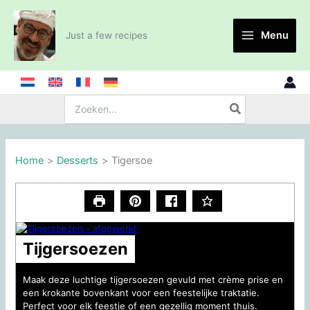
Skip
to
Menu
Just a few recipes
content
Search
for:
Home
Desserts
Tigersoe
Tijgersoezen
Maak deze luchtige tijgersoezen gevuld met crème prise en
een krokante bovenkant voor een feestelijke traktatie.
Perfect voor elk feestje of een gezellig moment thuis.