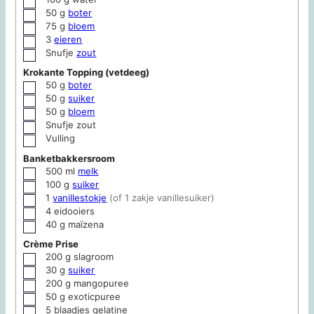
▢
50
g
boter
▢
75
g
bloem
▢
3
eieren
▢
Snufje
zout
▢
Krokante Topping (vetdeeg)
50
g
boter
▢
50
g
suiker
▢
50
g
bloem
▢
Snufje zout
▢
Vulling
▢
Banketbakkersroom
500
ml
melk
▢
100
g
suiker
▢
1
vanillestokje
(of 1 zakje vanillesuiker)
▢
4
eidooiers
▢
40
g
maïzena
▢
Crème Prise
200
g
slagroom
▢
30
g
suiker
▢
200
g
mangopuree
▢
50
g
exoticpuree
▢
5
blaadjes gelatine
▢