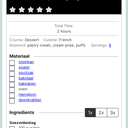
Total Time:
hours
2
hours
Course:
Dessert
Cuisine:
French
Keyword:
pastry cream, cream prise, puffs
Servings:
8
Materiaal
steelpan
▢
spatel
▢
spuitzak
▢
bakplaat
▢
bakpapier
▢
oven
▢
mengkom
▢
deegkrabber
▢
Ingredients
1x
2x
3x
Soezenbeslag
100
g
water