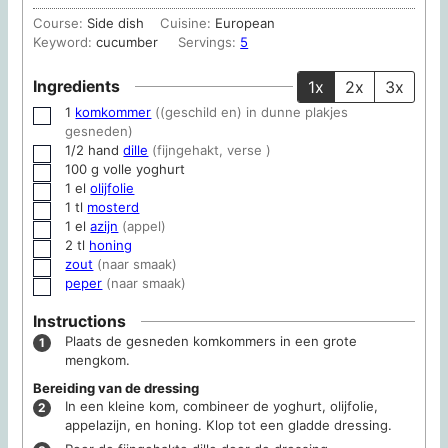
Course:
Side dish
Cuisine:
European
Keyword:
cucumber
Servings:
5
Ingredients
1x
2x
3x
1
komkommer
((geschild en) in dunne plakjes
▢
gesneden)
1/2
hand
dille
(fijngehakt, verse )
▢
100
g
volle yoghurt
▢
1
el
olijfolie
▢
1
tl
mosterd
▢
1
el
azijn
(appel)
▢
2
tl
honing
▢
zout
(naar smaak)
▢
peper
(naar smaak)
▢
Instructions
Plaats de gesneden komkommers in een grote
mengkom.
Bereiding van de dressing
In een kleine kom, combineer de yoghurt, olijfolie,
appelazijn, en honing. Klop tot een gladde dressing.