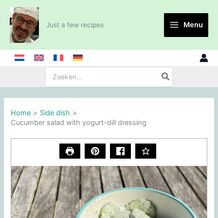
Skip
to
Menu
Just a few recipes
content
Search
for:
Home
Side dish
Cucumber salad with yogurt-dill dressing