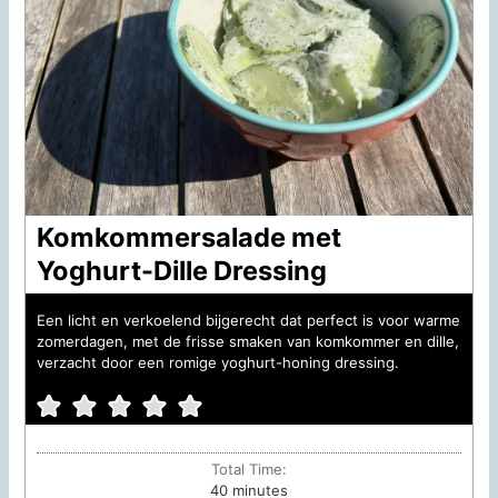
Komkommersalade met
Yoghurt-Dille Dressing
Een licht en verkoelend bijgerecht dat perfect is voor warme
zomerdagen, met de frisse smaken van komkommer en dille,
verzacht door een romige yoghurt-honing dressing.
Total Time:
minutes
40
minutes