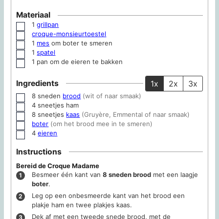
Materiaal
1
grillpan
▢
croque-monsieurtoestel
▢
1
mes
om boter te smeren
▢
1
spatel
▢
1 pan
om de eieren te bakken
▢
Ingredients
1x
2x
3x
8
sneden
brood
(wit of naar smaak)
▢
4
sneetjes
ham
▢
8
sneetjes
kaas
(Gruyère, Emmental of naar smaak)
▢
boter
(om het brood mee in te smeren)
▢
4
eieren
▢
Instructions
Bereid de Croque Madame
Besmeer één kant van
8 sneden brood
met een laagje
boter
.
Leg op een onbesmeerde kant van het brood een
plakje ham en twee plakjes kaas.
Dek af met een tweede snede brood, met de