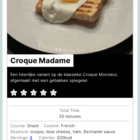
Croque Madame
Een heerlijke variant op de klassieke Croque Monsieur,
afgemaakt met een gebakken spiegelei.
Total Time:
minutes
25
minutes
Course:
Snack
Cuisine:
French
Keyword:
croque, blue cheese, ham, Bechamel sauce
Servings:
4
Calories:
500
kcal