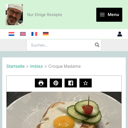
Zum
Inhalt
Menu
Nur Einige Rezepte
springen
Suche
nach:
Startseite
Imbiss
Croque Madame