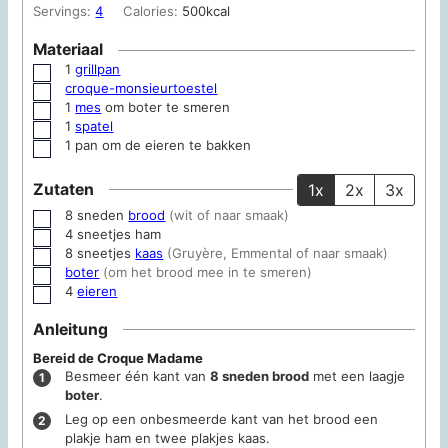
Servings:
4
Calories:
500
kcal
Materiaal
1
grillpan
▢
croque-monsieurtoestel
▢
1
mes
om boter te smeren
▢
1
spatel
▢
1 pan
om de eieren te bakken
▢
Zutaten
1x
2x
3x
8
sneden
brood
(wit of naar smaak)
▢
4
sneetjes
ham
▢
8
sneetjes
kaas
(Gruyère, Emmental of naar smaak)
▢
boter
(om het brood mee in te smeren)
▢
4
eieren
▢
Anleitung
Bereid de Croque Madame
Besmeer één kant van
8 sneden brood
met een laagje
boter
.
Leg op een onbesmeerde kant van het brood een
plakje ham en twee plakjes kaas.