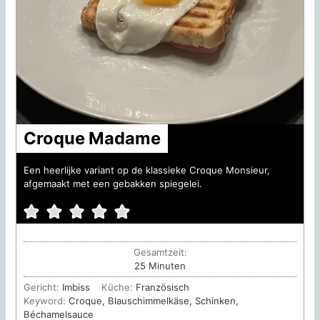
Croque Madame
Een heerlijke variant op de klassieke Croque Monsieur,
afgemaakt met een gebakken spiegelei.
Gesamtzeit:
Minuten
25
Minuten
Gericht:
Imbiss
Küche:
Französisch
Keyword:
Croque, Blauschimmelkäse, Schinken,
Béchamelsauce