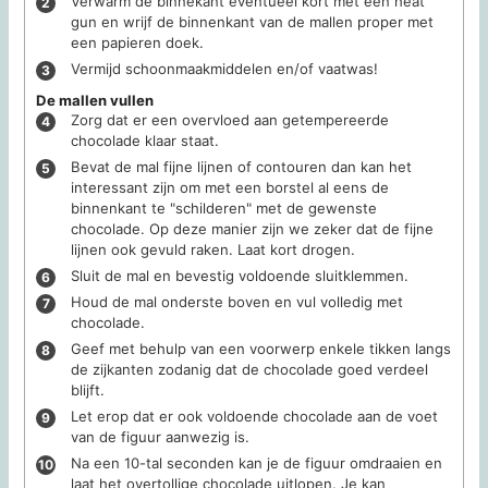
Verwarm de binnekant eventueel kort met een heat
gun en wrijf de binnenkant van de mallen proper met
een papieren doek.
Vermijd schoonmaakmiddelen en/of vaatwas!
De mallen vullen
Zorg dat er een overvloed aan getempereerde
chocolade klaar staat.
Bevat de mal fijne lijnen of contouren dan kan het
interessant zijn om met een borstel al eens de
binnenkant te "schilderen" met de gewenste
chocolade. Op deze manier zijn we zeker dat de fijne
lijnen ook gevuld raken. Laat kort drogen.
Sluit de mal en bevestig voldoende sluitklemmen.
Houd de mal onderste boven en vul volledig met
chocolade.
Geef met behulp van een voorwerp enkele tikken langs
de zijkanten zodanig dat de chocolade goed verdeel
blijft.
Let erop dat er ook voldoende chocolade aan de voet
van de figuur aanwezig is.
Na een 10-tal seconden kan je de figuur omdraaien en
laat het overtollige chocolade uitlopen. Je kan