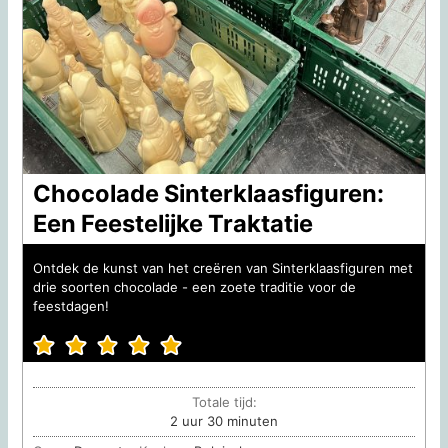
Chocolade Sinterklaasfiguren:
Een Feestelijke Traktatie
Ontdek de kunst van het creëren van Sinterklaasfiguren met
drie soorten chocolade - een zoete traditie voor de
feestdagen!
Totale tijd:
uur
minuten
2
uur
30
minuten