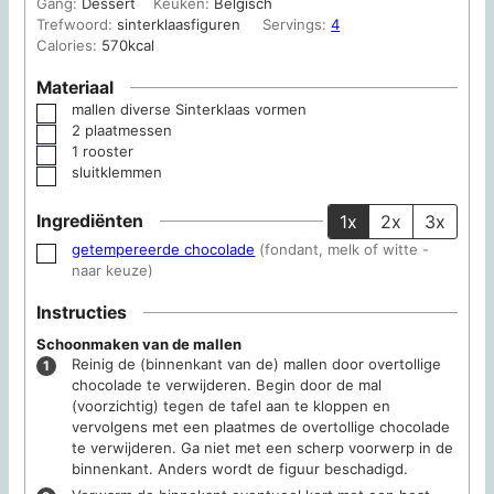
Gang:
Dessert
Keuken:
Belgisch
Trefwoord:
sinterklaasfiguren
Servings:
4
Calories:
570
kcal
Materiaal
mallen
diverse Sinterklaas vormen
▢
2 plaatmessen
▢
1 rooster
▢
sluitklemmen
▢
Ingrediënten
1x
2x
3x
getempereerde chocolade
(fondant, melk of witte -
▢
naar keuze)
Instructies
Schoonmaken van de mallen
Reinig de (binnenkant van de) mallen door overtollige
chocolade te verwijderen. Begin door de mal
(voorzichtig) tegen de tafel aan te kloppen en
vervolgens met een plaatmes de overtollige chocolade
te verwijderen. Ga niet met een scherp voorwerp in de
binnenkant. Anders wordt de figuur beschadigd.