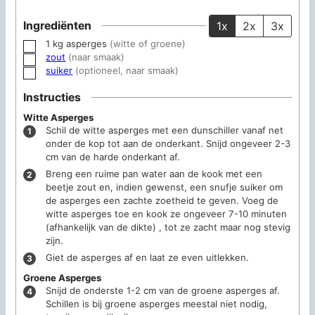
Ingrediënten
1x
2x
3x
1
kg
asperges
(witte of groene)
▢
zout
(naar smaak)
▢
suiker
(optioneel, naar smaak)
▢
Instructies
Witte Asperges
Schil de witte asperges met een dunschiller vanaf net
onder de kop tot aan de onderkant. Snijd ongeveer 2-3
cm van de harde onderkant af.
Breng een ruime pan water aan de kook met een
beetje zout en, indien gewenst, een snufje suiker om
de asperges een zachte zoetheid te geven. Voeg de
witte asperges toe en kook ze ongeveer 7-10 minuten
(afhankelijk van de dikte) , tot ze zacht maar nog stevig
zijn.
Giet de asperges af en laat ze even uitlekken.
Groene Asperges
Snijd de onderste 1-2 cm van de groene asperges af.
Schillen is bij groene asperges meestal niet nodig,