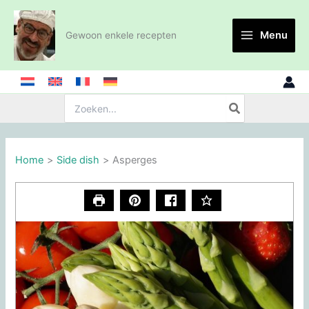
Ga
naar
Menu
Gewoon enkele recepten
de
inhoud
Zoeken:
Home
Side dish
Asperges