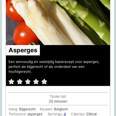
Asperges
Een eenvoudig en veelzijdig basisrecept voor asperges,
perfect als bijgerecht of als onderdeel van een
hoofdgerecht.
Totale tijd:
minuten
25
minuten
Gang:
Bijgerecht
Keuken:
Belgisch
Trefwoord:
asperges
Servings:
4
Calories:
20
kcal