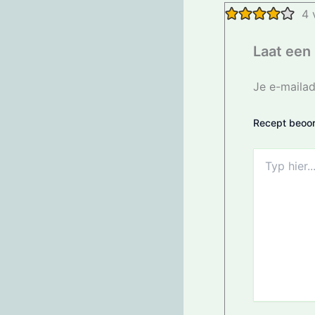
4 
Laat een 
Je e-mailad
Recept beoor
Typ
hier...