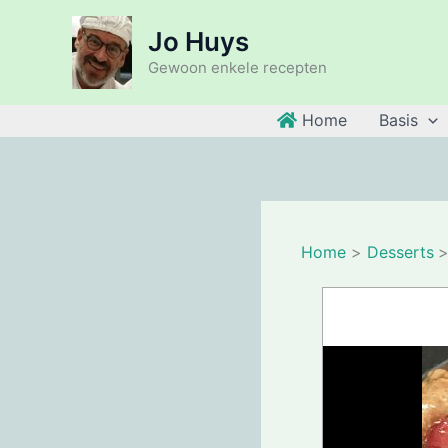
Ga
Jo Huys
naar
de
Gewoon enkele recepten
inhoud
Home
Basis
Home
Desserts