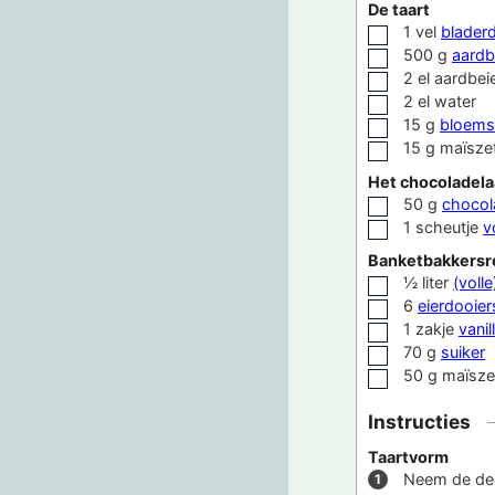
De taart
1
vel
blader
▢
500
g
aardb
▢
2
el
aardbei
▢
2
el
water
▢
15
g
bloems
▢
15
g
maïsze
▢
Het chocoladela
50
g
chocol
▢
1
scheutje
v
▢
Banketbakkers
½
liter
(voll
▢
6
eierdooier
▢
1
zakje
vanil
▢
70
g
suiker
▢
50
g
maïsze
▢
Instructies
Taartvorm
Neem de dee