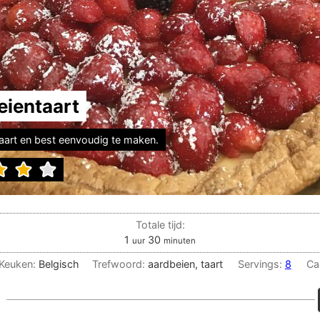
eientaart
taart en best eenvoudig te maken.
Totale tijd:
uur
minuten
1
30
uur
minuten
Keuken:
Belgisch
Trefwoord:
aardbeien, taart
Servings:
8
Ca