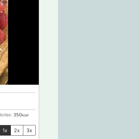
lories:
350
kcal
1x
2x
3x