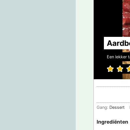
Aardb
Een lekker 
Gang:
Dessert
Ingrediënten