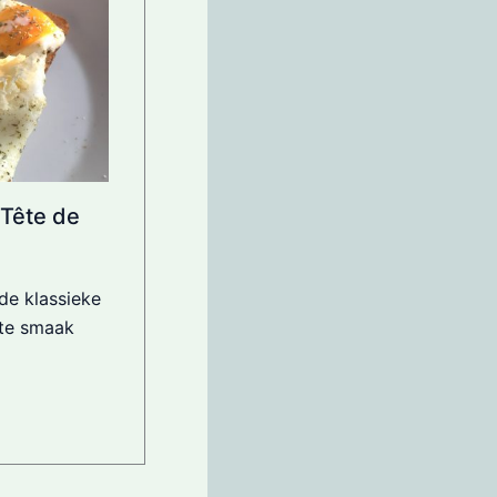
 Tête de
de klassieke
nte smaak