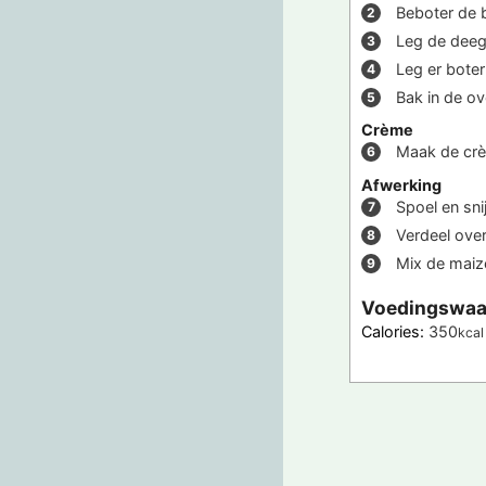
Beboter de
Leg de deeg
Leg er boter
Bak in de o
Crème
Maak de cr
Afwerking
Spoel en sni
Verdeel over
Mix de maize
Voedingswaa
Calories:
350
kcal