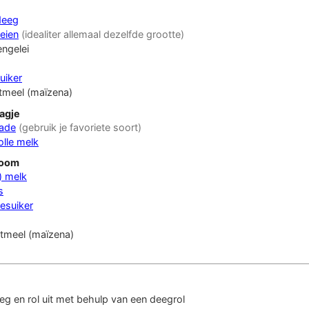
deeg
eien
(idealiter allemaal dezelfde grootte)
engelei
uiker
tmeel (maïzena)
agje
ade
(gebruik je favoriete soort)
olle melk
room
e) melk
s
lesuiker
tmeel (maïzena)
g en rol uit met behulp van een deegrol