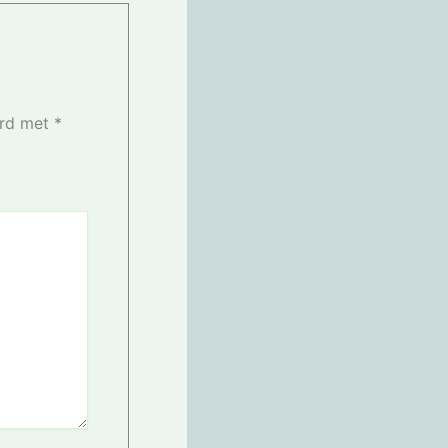
erd met
*