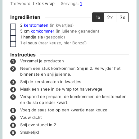
Trefwoord:
tiktok wrap
Servings:
1
Ingrediënten
1x
2x
3x
2
kerstomaten
(in kwartjes)
▢
5
cm
komkommer
(in julienne gesneden)
▢
1
handje
sla
(gespoeld)
▢
1
el
saus
(naar keuze, hier Bonzaï)
▢
Instructies
Verzamel je producten
Neem een stuk komkommer. Snij in 2. Verwijder het
binnenste en snij julienne.
Snij de kerstomaten in kwartjes
Maak een snee in de wrap tot halverwege
Verspreid de prepare, de komkommer, de kerstomaten
en de sla op ieder kwart.
Voeg de saus toe op een kwartje naar keuze.
Vouw dicht
Snij eventueel in 2
Smakelijk!