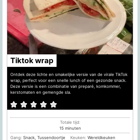
Tiktok wrap
Ontdek deze lichte en smakelijke versie van de virale TikTok
wrap, perfect voor een snelle lunch of een gezonde snack.
Deze versie is een combinatie van preparé, komkommer,
kerstomaten en gemengde sla.
Totale tijd:
minuten
15
minuten
Gang:
Snack, Tussendoortje
Keuken:
Wereldkeuken