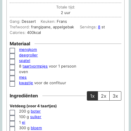
Totale tijd:
uur
2
uur
Gang:
Dessert
Keuken:
Frans
Trefwoord:
frangipane, appelgebak
Servings:
8
st
Calories:
400
kcal
Materiaal
mengkom
▢
deegroller
▢
spatel
▢
8
taartvormpjes
voor 1 persoon
▢
oven
▢
mes
▢
kwastje
voor de confituur
▢
Ingrediënten
1x
2x
3x
Vetdeeg (voor 4 taartjes)
200
g
boter
▢
100
g
suiker
▢
1
ei
▢
300
g
bloem
▢