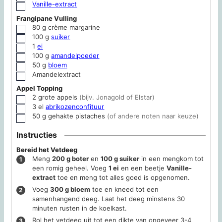
Vanille-extract
▢
Frangipane Vulling
80
g
crème margarine
▢
100
g
suiker
▢
1
ei
▢
100
g
amandelpoeder
▢
50
g
bloem
▢
Amandelextract
▢
Appel Topping
2
grote appels
(bijv. Jonagold of Elstar)
▢
3
el
abrikozenconfituur
▢
50
g
gehakte pistaches
(of andere noten naar keuze)
▢
Instructies
Bereid het Vetdeeg
Meng
200 g boter
en
100 g suiker
in een mengkom tot
een romig geheel. Voeg
1 ei
en een beetje
Vanille-
extract
toe en meng tot alles goed is opgenomen.
Voeg
300 g bloem
toe en kneed tot een
samenhangend deeg. Laat het deeg minstens 30
minuten rusten in de koelkast.
Rol het vetdeeg uit tot een dikte van ongeveer 3-4