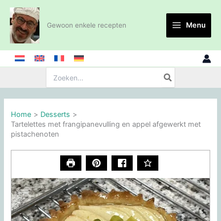
Ga
naar
Menu
Gewoon enkele recepten
de
inhoud
Zoeken:
Home
Desserts
Tartelettes met frangipanevulling en appel afgewerkt met
pistachenoten