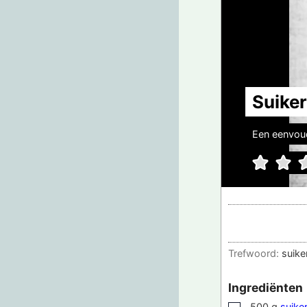
Suike
Een eenvoud
Trefwoord:
suike
Ingrediënten
500
g
suike