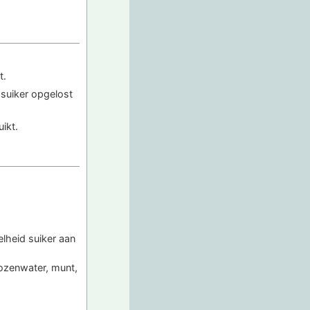
t.
 suiker opgelost
ikt.
lheid suiker aan
rozenwater, munt,