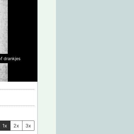
of drankjes
1x
2x
3x