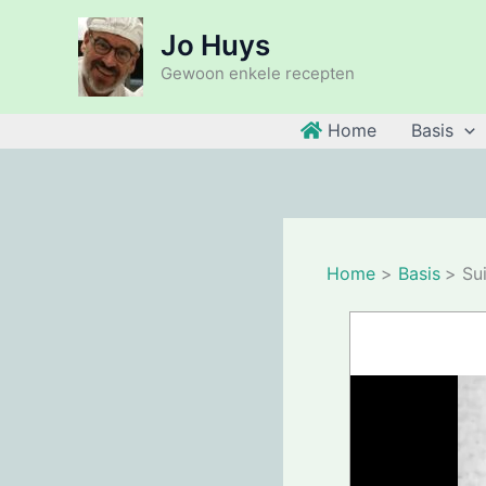
Ga
Jo Huys
naar
de
Gewoon enkele recepten
inhoud
Home
Basis
Home
Basis
Su