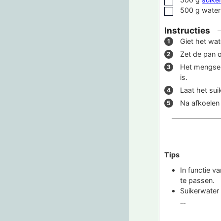
▢
500
g
water
▢
Instructies
Giet het wat
Zet de pan o
Het mengsel 
is.
Laat het sui
Na afkoelen 
Tips
In functie v
te passen.
Suikerwater 
…