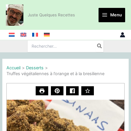
Aller
au
Menu
Juste Quelques Recettes
contenu
Recherche
de
:
Accueil
Desserts
Truffes végétaliennes à l’orange et à la bresilienne