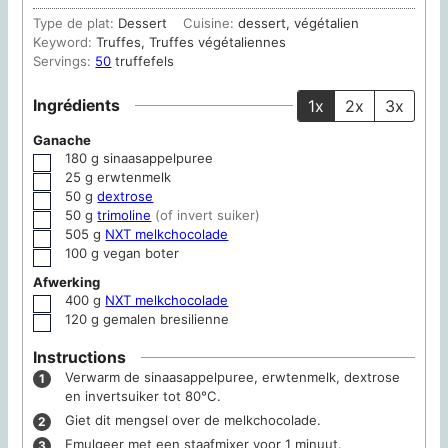
Type de plat:
Dessert
Cuisine:
dessert, végétalien
Keyword:
Truffes, Truffes végétaliennes
Servings:
50
truffefels
Ingrédients
1x
2x
3x
Ganache
180
g
sinaasappelpuree
▢
25
g
erwtenmelk
▢
50
g
dextrose
▢
50
g
trimoline
(of invert suiker)
▢
505
g
NXT melkchocolade
▢
100
g
vegan boter
▢
Afwerking
400
g
NXT melkchocolade
▢
120
g
gemalen bresilienne
▢
Instructions
Verwarm de sinaasappelpuree, erwtenmelk, dextrose
en invertsuiker tot 80°C.
Giet dit mengsel over de melkchocolade.
Emulgeer met een staafmixer voor 1 minuut.