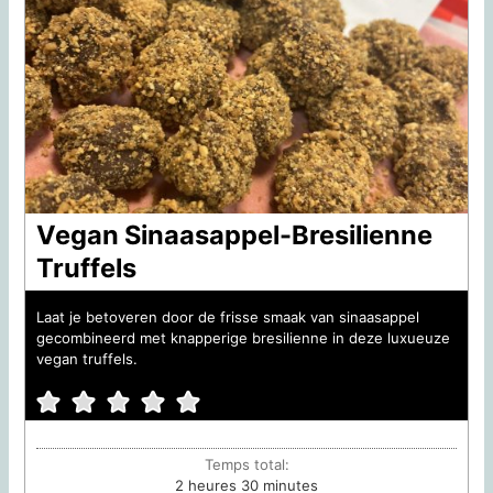
Vegan Sinaasappel-Bresilienne
Truffels
Laat je betoveren door de frisse smaak van sinaasappel
gecombineerd met knapperige bresilienne in deze luxueuze
vegan truffels.
Temps total:
heures
minutes
2
heures
30
minutes