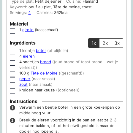
Type de plat:
Petit déjeuner
Cuisine:
Flamand
Keyword:
oeuf au plat, Tête de moine, toast
Servings:
4
Calories:
362
kcal
Matériel
1
girolle
(kaasschaaf)
▢
Ingrédients
1x
2x
3x
1
klontje
boter
(of olijfolie)
▢
4
eieren
▢
4
sneetjes
brood
((oud brood of toast brood …wat je
▢
verkiest))
100
g
Tête de Moine
((geschaafd))
▢
peper
(naar smaak)
▢
zout
(naar smaak)
▢
kruiden naar keuze
((optioneel))
▢
Instructions
Verwarm een beetje boter in een grote koekenpan op
middelhoog vuur.
Breek de eieren voorzichtig in de pan en laat ze 2-3
minuten bakken, of tot het eiwit gestold is maar de
dooier nog lopend is.