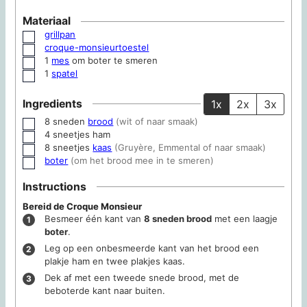
Materiaal
grillpan
▢
croque-monsieurtoestel
▢
1
mes
om boter te smeren
▢
1
spatel
▢
Ingredients
1x
2x
3x
8
sneden
brood
(wit of naar smaak)
▢
4
sneetjes
ham
▢
8
sneetjes
kaas
(Gruyère, Emmental of naar smaak)
▢
boter
(om het brood mee in te smeren)
▢
Instructions
Bereid de Croque Monsieur
Besmeer één kant van
8 sneden brood
met een laagje
boter
.
Leg op een onbesmeerde kant van het brood een
plakje ham en twee plakjes kaas.
Dek af met een tweede snede brood, met de
beboterde kant naar buiten.