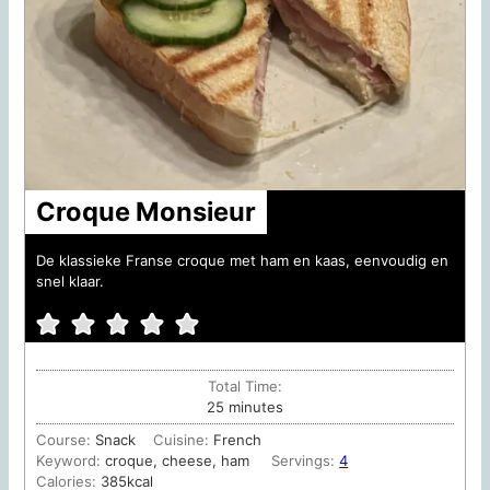
Croque Monsieur
De klassieke Franse croque met ham en kaas, eenvoudig en
snel klaar.
Total Time:
minutes
25
minutes
Course:
Snack
Cuisine:
French
Keyword:
croque, cheese, ham
Servings:
4
Calories:
385
kcal