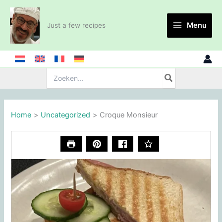
Skip
to
Menu
Just a few recipes
content
Search
for:
Home
Uncategorized
Croque Monsieur