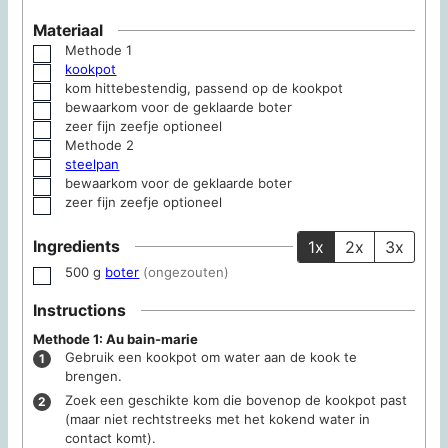
Materiaal
Methode 1
▢
kookpot
▢
kom
hittebestendig, passend op de kookpot
▢
bewaarkom
voor de geklaarde boter
▢
zeer fijn zeefje
optioneel
▢
Methode 2
▢
steelpan
▢
bewaarkom
voor de geklaarde boter
▢
zeer fijn zeefje
optioneel
▢
Ingredients
1x
2x
3x
500
g
boter
(ongezouten)
▢
Instructions
Methode 1: Au bain-marie
Gebruik een kookpot om water aan de kook te
brengen.
Zoek een geschikte kom die bovenop de kookpot past
(maar niet rechtstreeks met het kokend water in
contact komt).