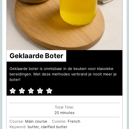
Geklaarde Boter
Geklaarde boter is onmisbaar in de keuken voor klassieke
bereidingen. Met deze methodes verbrand je nooit meer je
boter!
Total Time:
minutes
20
minutes
Course:
Main course
Cuisine:
French
Keyword:
butter, clarified butter