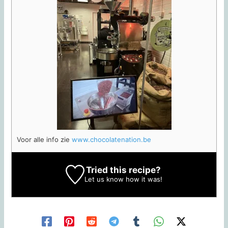
Voor alle info zie
www.chocolatenation.be
Tried this recipe?
Let us know
how it was!