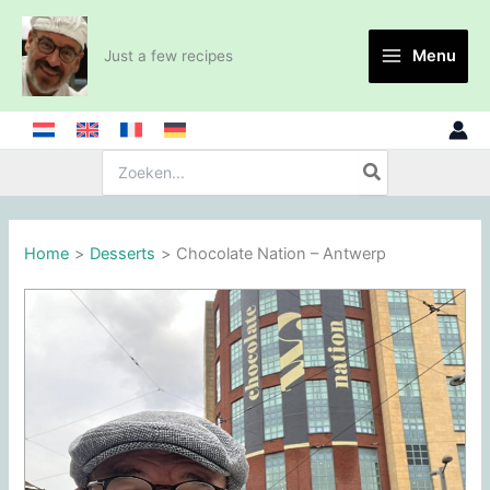
Skip
to
Menu
Just a few recipes
content
Search
for:
Home
Desserts
Chocolate Nation – Antwerp