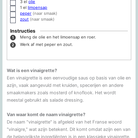
3
el
olie
▢
1
el
limoensap
▢
peper
(naar smaak)
▢
zout
(naar smaak)
▢
Instructies
Meng de olie en het limoensap en roer.
Werk af met peper en zout.
Wat is een vinaigrette?
Een vinaigrette is een eenvoudige saus op basis van olie en
azijn, vaak aangevuld met kruiden, specerijen en andere
smaakmakers zoals mosterd of knoflook. Het wordt
meestal gebruikt als salade dressing.
Van waar komt de naam vinaigrette?
De naam "vinaigrette" is afgeleid van het Franse woord
"vinaigre," wat azijn betekent. Dit komt omdat azijn een van
de belangrijkste ingrediënten is in een klassieke vinaigrette.