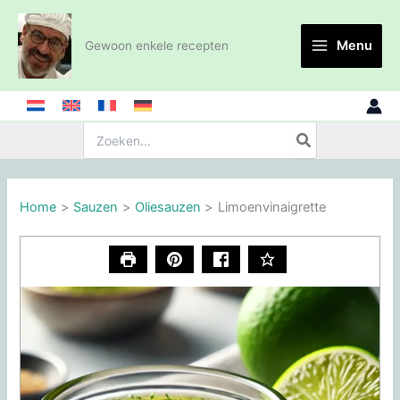
Ga
naar
Menu
Gewoon enkele recepten
de
inhoud
Zoeken:
Home
Sauzen
Oliesauzen
Limoenvinaigrette