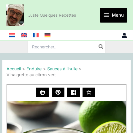
Aller
au
Menu
Juste Quelques Recettes
contenu
Recherche
de
:
Accueil
Enduire
Sauces à l’huile
Vinaigrette au citron vert