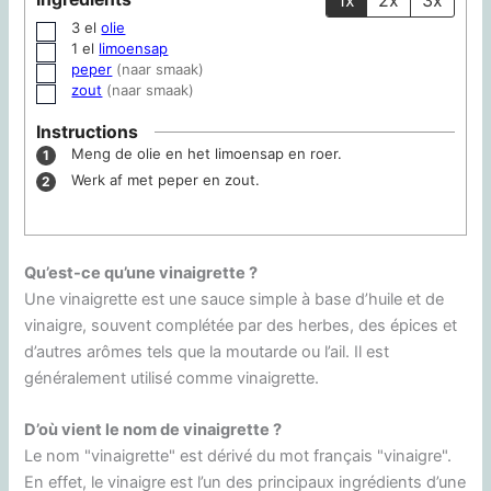
3
el
olie
▢
1
el
limoensap
▢
peper
(naar smaak)
▢
zout
(naar smaak)
▢
Instructions
Meng de olie en het limoensap en roer.
Werk af met peper en zout.
Qu’est-ce qu’une vinaigrette ?
Une vinaigrette est une sauce simple à base d’huile et de
vinaigre, souvent complétée par des herbes, des épices et
d’autres arômes tels que la moutarde ou l’ail. Il est
généralement utilisé comme vinaigrette.
D’où vient le nom de vinaigrette ?
Le nom "vinaigrette" est dérivé du mot français "vinaigre".
En effet, le vinaigre est l’un des principaux ingrédients d’une