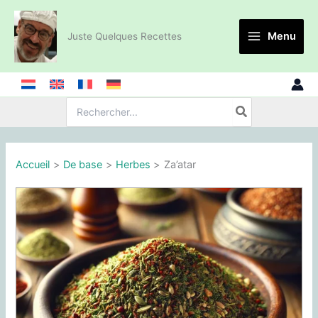
Aller
au
Menu
Juste Quelques Recettes
contenu
Recherche
de
:
Accueil
De base
Herbes
Za’atar