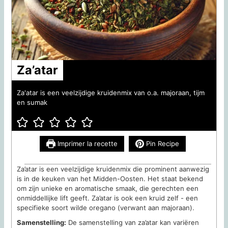
Za’atar
Za'atar is een veelzijdige kruidenmix van o.a. majoraan, tijm
en sumak
Imprimer la recette
Pin Recipe
Za’atar is een veelzijdige kruidenmix die prominent aanwezig
is in de keuken van het Midden-Oosten. Het staat bekend
om zijn unieke en aromatische smaak, die gerechten een
onmiddellijke lift geeft. Za’atar is ook een kruid zelf - een
specifieke soort wilde oregano (verwant aan majoraan).
Samenstelling:
De samenstelling van za’atar kan variëren