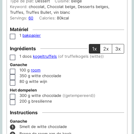
Type de plat:
Dessert
Cuisine:
Belge
Keyword:
chocolat, Chocolat belge, Desserts belges,
Truffes, Truffes Bullet, vin blanc
Servings:
60
Calories:
80
kcal
Matériel
1
bakpapier
▢
Ingrédients
1x
2x
3x
1
doos
kogeltruffels
(of truffelkogels (witte))
▢
Ganache
100
g
room
▢
350
g
witte chocolade
▢
80
g
witte wijn
▢
Het dompelen
300
g
witte chocolade
((getempereerd))
▢
200
g
bresilienne
▢
Instructions
Ganache
Smelt de witte chocolade
Breng de room aan de kook.