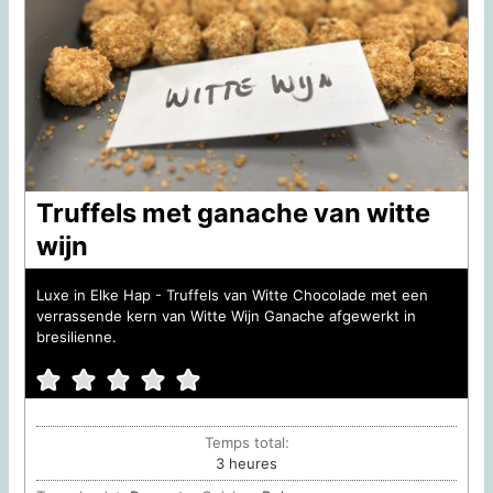
Truffels met ganache van witte
wijn
Luxe in Elke Hap - Truffels van Witte Chocolade met een
verrassende kern van Witte Wijn Ganache afgewerkt in
bresilienne.
Temps total:
heures
3
heures