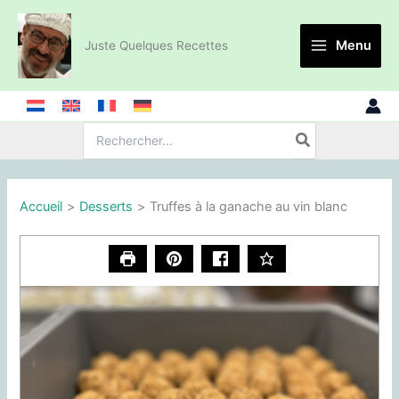
Aller
au
Menu
Juste Quelques Recettes
contenu
Recherche
de
:
Accueil
Desserts
Truffes à la ganache au vin blanc