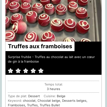
Truffes aux framboises
Surprise fruitée - Truffes au chocolat au lait avec un cœur
de gin à la framboise
Temps total:
heures
3
heures
Type de plat:
Dessert
Cuisine:
Belge
Keyword:
chocolat, Chocolat belge, Desserts belges,
Framboises, Truffes, Truffes Bullet