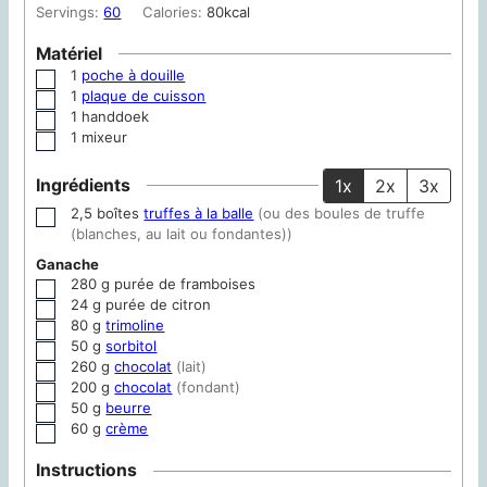
Servings:
60
Calories:
80
kcal
Matériel
1
poche à douille
▢
1
plaque de cuisson
▢
1 handdoek
▢
1 mixeur
▢
Ingrédients
1x
2x
3x
2,5
boîtes
truffes à la balle
(ou des boules de truffe
▢
(blanches, au lait ou fondantes))
Ganache
280
g
purée de framboises
▢
24
g
purée de citron
▢
80
g
trimoline
▢
50
g
sorbitol
▢
260
g
chocolat
(lait)
▢
200
g
chocolat
(fondant)
▢
50
g
beurre
▢
60
g
crème
▢
Instructions