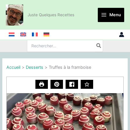
Aller
au
Menu
Juste Quelques Recettes
contenu
Recherche
de
:
Accueil
Desserts
Truffes à la framboise