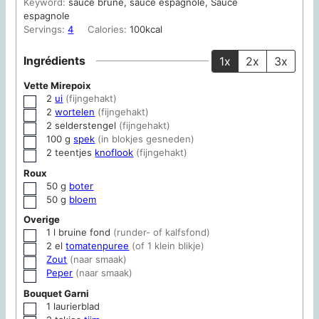
Keyword:
sauce brune, sauce espagnole, Sauce
espagnole
Servings:
4
Calories:
100
kcal
Ingrédients
1x
2x
3x
Vette Mirepoix
2
ui
(fijngehakt)
▢
2
wortelen
(fijngehakt)
▢
2
selderstengel
(fijngehakt)
▢
100
g
spek
(in blokjes gesneden)
▢
2
teentjes
knoflook
(fijngehakt)
▢
Roux
50
g
boter
▢
50
g
bloem
▢
Overige
1
l
bruine fond
(runder- of kalfsfond)
▢
2
el
tomatenpuree
(of 1 klein blikje)
▢
Zout
(naar smaak)
▢
Peper
(naar smaak)
▢
Bouquet Garni
1
laurierblad
▢