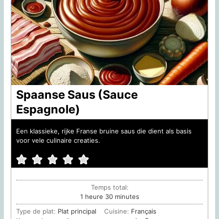
Spaanse Saus (Sauce
Espagnole)
Een klassieke, rijke Franse bruine saus die dient als basis
voor vele culinaire creaties.
Temps total:
heure
minutes
1
heure
30
minutes
Type de plat:
Plat principal
Cuisine:
Français