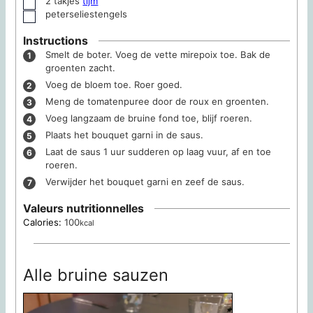
2
takjes
tijm
▢
peterseliestengels
▢
Instructions
Smelt de boter. Voeg de vette mirepoix toe. Bak de
groenten zacht.
Voeg de bloem toe. Roer goed.
Meng de tomatenpuree door de roux en groenten.
Voeg langzaam de bruine fond toe, blijf roeren.
Plaats het bouquet garni in de saus.
Laat de saus 1 uur sudderen op laag vuur, af en toe
roeren.
Verwijder het bouquet garni en zeef de saus.
Valeurs nutritionnelles
Calories:
100
kcal
Alle bruine sauzen