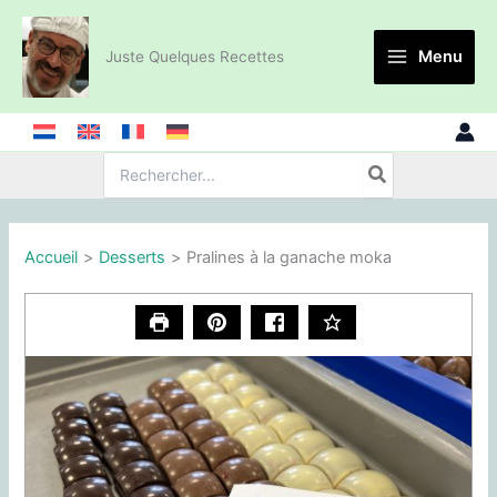
Aller
au
Menu
Juste Quelques Recettes
contenu
Recherche
de
:
Accueil
Desserts
Pralines à la ganache moka