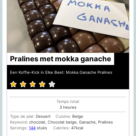
Pralines met mokka ganache
Een Koffie-Kick in Elke Beet: Mokka Ganache Pralines
Temps total:
heures
3
heures
Type de plat:
Dessert
Cuisine:
Belge
Keyword:
chocolat, Chocolat belge, Ganache, Pralines
Servings:
144
stuks
Calories:
47
kcal