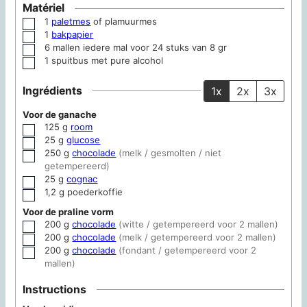
Matériel
1
paletmes
of plamuurmes
▢
1
bakpapier
▢
6 mallen
iedere mal voor 24 stuks van 8 gr
▢
1 spuitbus
met pure alcohol
▢
Ingrédients
1x
2x
3x
Voor de ganache
125
g
room
▢
25
g
glucose
▢
250
g
chocolade
(melk / gesmolten / niet
▢
getempereerd)
25
g
cognac
▢
1,2
g
poederkoffie
▢
Voor de praline vorm
200
g
chocolade
(witte / getempereerd voor 2 mallen)
▢
200
g
chocolade
(melk / getempereerd voor 2 mallen)
▢
200
g
chocolade
(fondant / getempereerd voor 2
▢
mallen)
Instructions