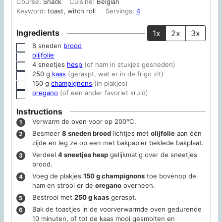
Course:
Snack
Cuisine:
Belgian
Keyword:
toast, witch roll
Servings:
4
Ingredients
1x
2x
3x
8
sneden
brood
▢
olijfolie
▢
4
sneetjes
hesp
(of ham in stukjes gesneden)
▢
250
g
kaas
(geraspt, wat er in de frigo zit)
▢
150
g
champignons
(in plakjes)
▢
oregano
(of een ander favoriet kruid)
▢
Instructions
Verwarm de oven voor op 200°C.
Besmeer
8 sneden brood
lichtjes met
olijfolie
aan één
zijde en leg ze op een met bakpapier beklede bakplaat.
Verdeel
4 sneetjes hesp
gelijkmatig over de sneetjes
brood.
Voeg de plakjes
150 g champignons
toe bovenop de
ham en strooi er de
oregano
overheen.
Bestrooi met
250 g kaas
geraspt.
Bak de toastjes in de voorverwarmde oven gedurende
10 minuten, of tot de kaas mooi gesmolten en