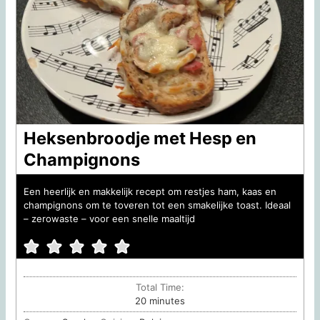
Heksenbroodje met Hesp en
Champignons
Een heerlijk en makkelijk recept om restjes ham, kaas en
champignons om te toveren tot een smakelijke toast. Ideaal
– zerowaste – voor een snelle maaltijd
Total Time:
minutes
20
minutes