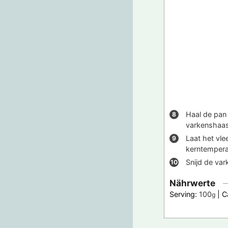
Haal de pan 
varkenshaas
Laat het vle
kerntempera
Snijd de var
Nährwerte
Serving:
100
|
C
g