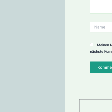
Name
Meinen N
nächste Komm