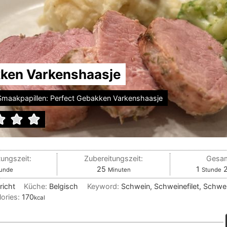
ken Varkenshaasje
Smaakpapillen: Perfect Gebakken Varkenshaasje
tungszeit:
Zubereitungszeit:
Gesam
unde
Minuten
Stunde
25
1
unde
Minuten
Stunde
richt
Küche:
Belgisch
Keyword:
Schwein, Schweinefilet, Schwei
lories:
170
kcal