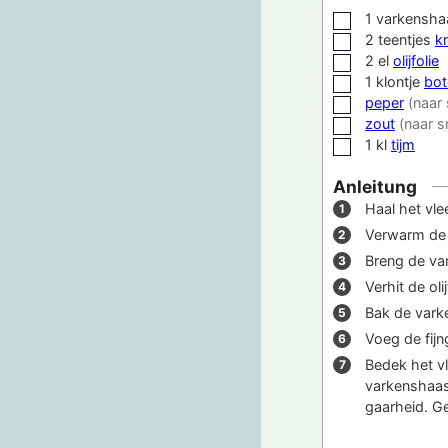
1
varkensha
▢
2
teentjes
k
▢
2
el
olijfolie
▢
1
klontje
bot
▢
peper
(naar
▢
zout
(naar 
▢
1
kl
tijm
▢
Anleitung
Haal het vle
Verwarm de 
Breng de va
Verhit de ol
Bak de vark
Voeg de fijn
Bedek het vl
varkenshaas
gaarheid. G