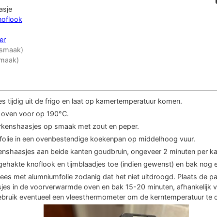
asje
noflook
er
 smaak)
smaak)
es tijdig uit de frigo en laat op kamertemperatuur komen.
oven voor op 190°C.
rkenshaasjes op smaak met zout en peper.
ijfolie in een ovenbestendige koekenpan op middelhoog vuur.
enshaasjes aan beide kanten goudbruin, ongeveer 2 minuten per ka
gehakte knoflook en tijmblaadjes toe (indien gewenst) en bak nog 
ees met alumniumfolie zodanig dat het niet uitdroogd. Plaats de p
jes in de voorverwarmde oven en bak 15-20 minuten, afhankelijk 
ebruik eventueel een vleesthermometer om de kerntemperatuur te c