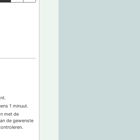
nt.
eens 1 minuut.
an met de
van de gewenste
ontroleren.