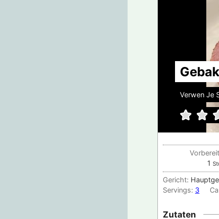
Gebak
Verwen Je 
Vorberei
St
1
St
Gericht:
Hauptge
Servings:
3
Ca
Zutaten