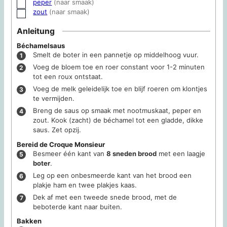
peper
(naar smaak)
▢
zout
(naar smaak)
▢
Anleitung
Béchamelsaus
Smelt de boter in een pannetje op middelhoog vuur.
Voeg de bloem toe en roer constant voor 1-2 minuten
tot een roux ontstaat.
Voeg de melk geleidelijk toe en blijf roeren om klontjes
te vermijden.
Breng de saus op smaak met nootmuskaat, peper en
zout. Kook (zacht) de béchamel tot een gladde, dikke
saus. Zet opzij.
Bereid de Croque Monsieur
Besmeer één kant van
8 sneden brood
met een laagje
boter
.
Leg op een onbesmeerde kant van het brood een
plakje ham en twee plakjes kaas.
Dek af met een tweede snede brood, met de
beboterde kant naar buiten.
Bakken