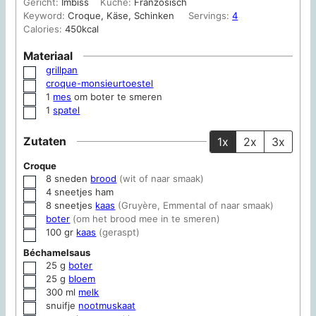
Gericht:
Imbiss
Küche:
Französisch
Keyword:
Croque, Käse, Schinken
Servings:
4
Calories:
450
kcal
Materiaal
grillpan
▢
croque-monsieurtoestel
▢
1
mes
om boter te smeren
▢
1
spatel
▢
Zutaten
1x
2x
3x
Croque
8
sneden
brood
(wit of naar smaak)
▢
4
sneetjes
ham
▢
8
sneetjes
kaas
(Gruyère, Emmental of naar smaak)
▢
boter
(om het brood mee in te smeren)
▢
100
gr
kaas
(geraspt)
▢
Béchamelsaus
25
g
boter
▢
25
g
bloem
▢
300
ml
melk
▢
snuifje
nootmuskaat
▢