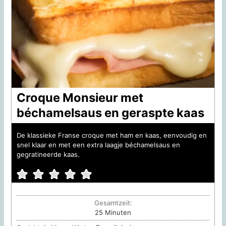
Croque Monsieur met
béchamelsaus en geraspte kaas
De klassieke Franse croque met ham en kaas, eenvoudig en
snel klaar en met een extra laagje béchamelsaus en
gegratineerde kaas.
Gesamtzeit:
Minuten
25
Minuten