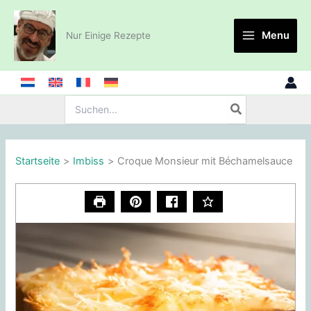
Zum
Inhalt
Menu
Nur Einige Rezepte
springen
Suche
nach:
Startseite
Imbiss
Croque Monsieur mit Béchamelsauce