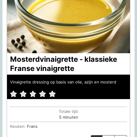
Mosterdvinaigrette - klassieke
Franse vinaigrette
Vinaigrette dressing op basis van olie, azijn en mosterd
Totale tijd:
minuten
5
minuten
Keuken:
Frans