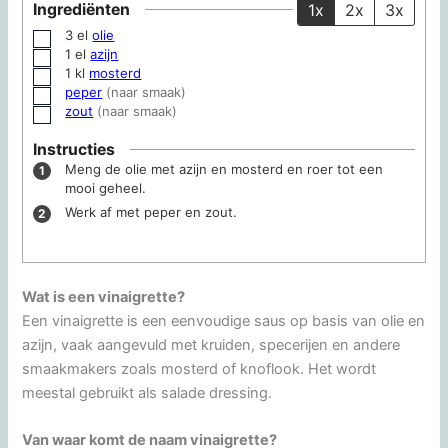
Ingrediënten
1x
2x
3x
3
el
olie
▢
1
el
azijn
▢
1
kl
mosterd
▢
peper
(naar smaak)
▢
zout
(naar smaak)
▢
Instructies
Meng de olie met azijn en mosterd en roer tot een
mooi geheel.
Werk af met peper en zout.
Wat is een vinaigrette?
Een vinaigrette is een eenvoudige saus op basis van olie en
azijn, vaak aangevuld met kruiden, specerijen en andere
smaakmakers zoals mosterd of knoflook. Het wordt
meestal gebruikt als salade dressing.
Van waar komt de naam vinaigrette?