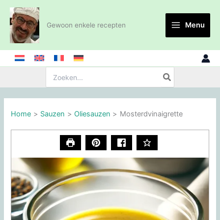
Ga
naar
Menu
Gewoon enkele recepten
de
inhoud
Zoeken:
Home
Sauzen
Oliesauzen
Mosterdvinaigrette