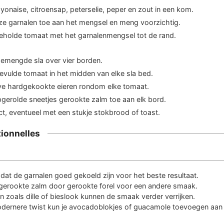
naise, citroensap, peterselie, peper en zout in een kom.
jze garnalen toe aan het mengsel en meng voorzichtig.
geholde tomaat met het garnalenmengsel tot de rand.
gemengde sla over vier borden.
evulde tomaat in het midden van elke sla bed.
lve hardgekookte eieren rondom elke tomaat.
gerolde sneetjes gerookte zalm toe aan elk bord.
ct, eventueel met een stukje stokbrood of toast.
tionnelles
dat de garnalen goed gekoeld zijn voor het beste resultaat.
gerookte zalm door gerookte forel voor een andere smaak.
n zoals dille of bieslook kunnen de smaak verder verrijken.
dernere twist kun je avocadoblokjes of guacamole toevoegen aan d