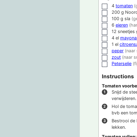
4
tomaten
(
▢
200
g
Noord
▢
100
g
sla
(g
▢
6
eieren
(ha
▢
12
sneetjes
▢
4
el
mayona
▢
1
el
citroens
▢
peper
(naar
▢
zout
(naar 
▢
Peterselie
(f
▢
Instructions
Tomaten voorbe
Snijd de ste
verwijderen.
Hol de tomat
bvb een tom
Bestrooi de
lekken.
Tomaten vullen: