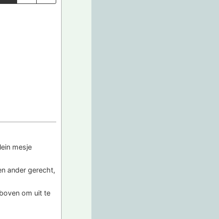
lein mesje
en ander gerecht,
boven om uit te