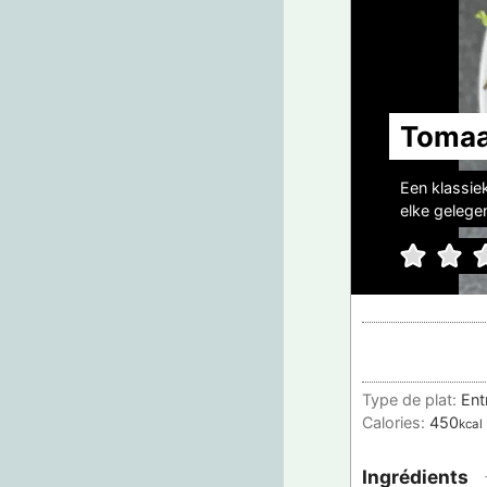
Tomaa
Een klassie
elke gelege
Type de plat:
Ent
Calories:
450
kcal
Ingrédients