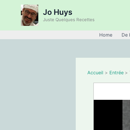
Aller
Jo Huys
au
contenu
Juste Quelques Recettes
Home
De 
Accueil
Entrée