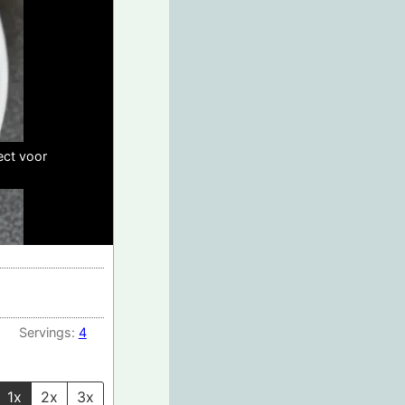
ect voor
Servings:
4
1x
2x
3x