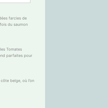
ées farcies de
arfois du saumon
 les Tomates
rend parfaites pour
côte belge, où l’on