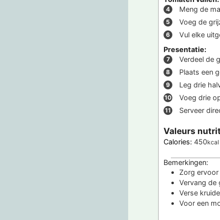
Meng de mayo
Voeg de gri
Vul elke uit
Presentatie:
Verdeel de 
Plaats een g
Leg drie ha
Voeg drie op
Serveer dire
Valeurs nutri
Calories:
450
kcal
Bemerkingen:
Zorg ervoor 
Vervang de 
Verse kruide
Voor een mo