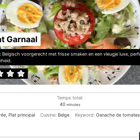
t Garnaal
k Belgisch voorgerecht met frisse smaken en een vleugje luxe, perf
nheid.
Temps total:
minutes
40
minutes
rée, Plat principal
Cuisine:
Belge
Keyword:
Ganache de tomates