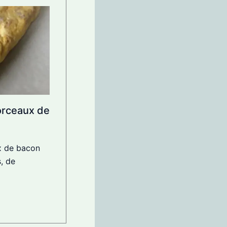
orceaux de
x de bacon
, de