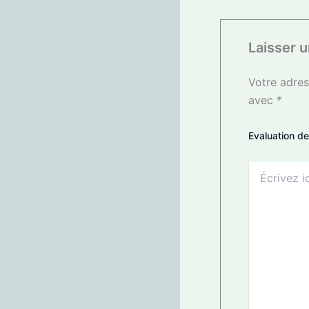
Laisser 
Votre adres
avec
*
Evaluation de
Écrivez
ici…