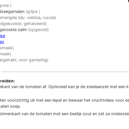
grote )
zeegarnalen
(grijze )
emengde bijv. veldsla, rucola)
rdgekookte, gehalveerd)
gerookte zalm
(opgerold)
ise
ap
 smaak)
smaak)
ijngehakt, voor garnering)
reiden:
elkant van de tomaten af. Optioneel kan je de steelaanzet met een k
en voorzichtig uit met een lepel en bewaar het vruchtvlees voor e
aten soep.
 binnenkant van de tomaten met een beetje zout en zet ze onderste