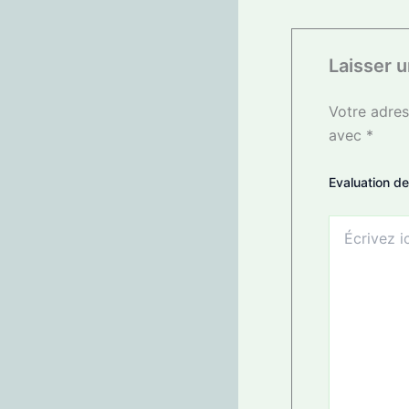
Laisser 
Votre adres
avec
*
Evaluation de
Écrivez
ici…