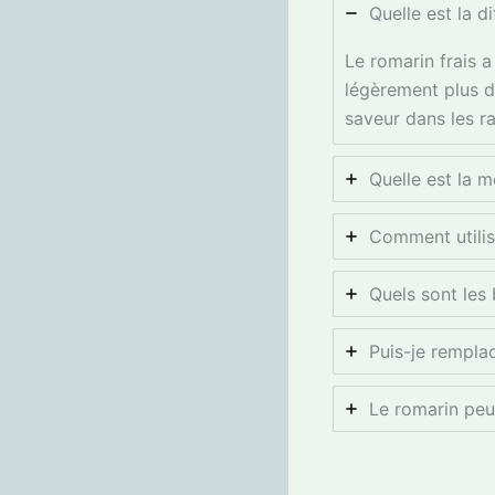
Quelle est la d
Le romarin frais 
légèrement plus d
saveur dans les r
Quelle est la m
Comment utilise
Quels sont les 
Puis-je remplac
Le romarin peut