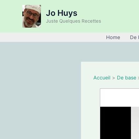
Aller
Jo Huys
au
contenu
Juste Quelques Recettes
Home
De 
Accueil
De base