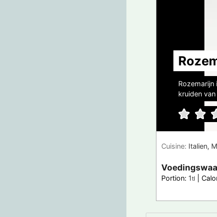
Rozem
Rozemarijn 
kruiden van 
Cuisine:
Italien,
Voedingswaa
Portion:
1
|
Calo
tl