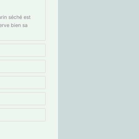
rin séché est
erve bien sa