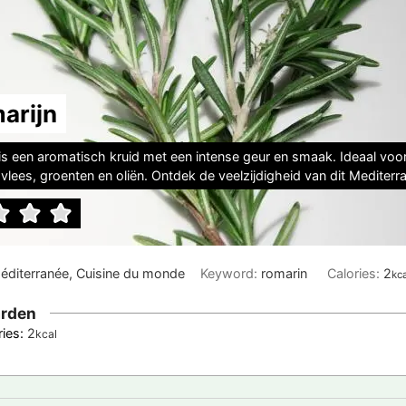
arijn
is een aromatisch kruid met een intense geur en smaak. Ideaal voo
vlees, groenten en oliën. Ontdek de veelzijdigheid van dit Mediterra
 Méditerranée, Cuisine du monde
Keyword:
romarin
Calories:
2
kc
rden
ries:
2
kcal