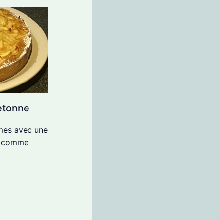
etonne
mes avec une
s comme