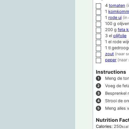
4
tomaten
(
▢
1
komkomm
▢
1
rode ui
(in
▢
100
g
olijve
▢
200
g
feta 
▢
3
el
olijfolie
▢
1
el
rode wij
▢
1
tl
gedroog
▢
zout
(naar 
▢
peper
(naar
▢
Instructions
Meng de tom
Voeg de feta
Besprenkel me
Strooi de o
Meng alles v
Nutrition Fac
Calories:
250
kcal