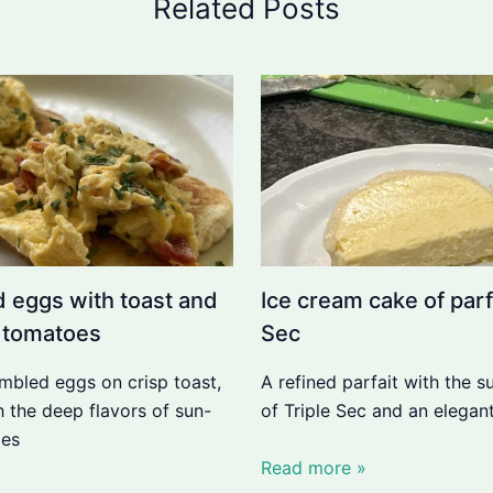
Related Posts
 eggs with toast and
Ice cream cake of parfa
 tomatoes
Sec
bled eggs on crisp toast,
A refined parfait with the su
h the deep flavors of sun-
of Triple Sec and an elegant
oes
Read more »