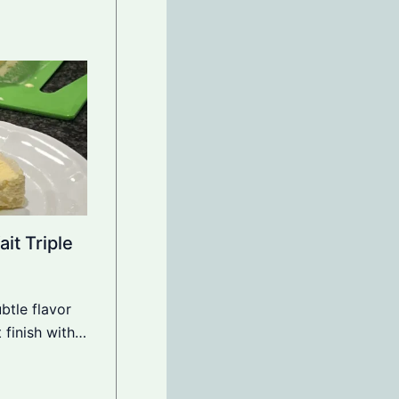
it Triple
btle flavor
 finish with…