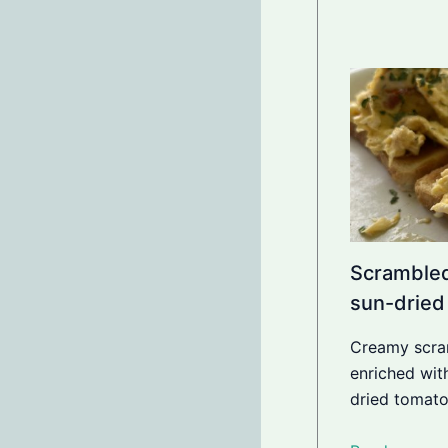
Scrambled
sun-dried
Creamy scram
enriched wit
dried tomat