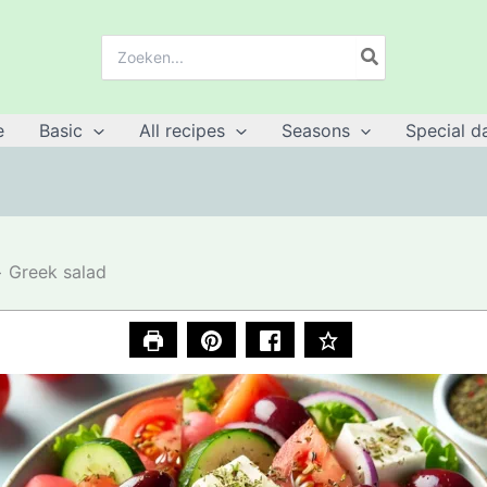
Search
for:
e
Basic
All recipes
Seasons
Special d
Greek salad