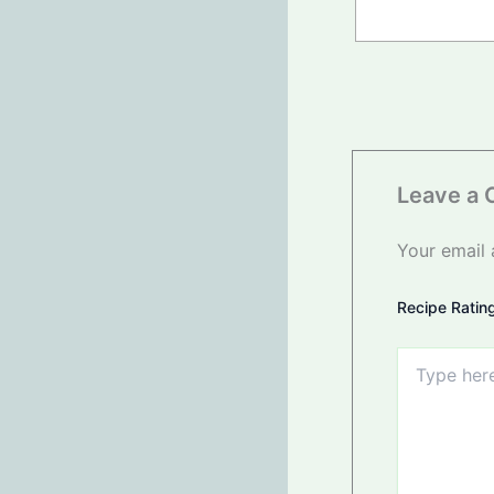
Leave a
Your email 
Recipe Ratin
Type
here..