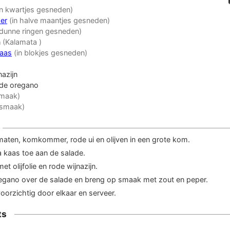
in kwartjes gesneden)
er
(in halve maantjes gesneden)
 dunne ringen gesneden)
n
(Kalamata )
kaas
(in blokjes gesneden)
nazijn
de oregano
smaak)
 smaak)
aten, komkommer, rode ui en olijven in een grote kom.
 kaas toe aan de salade.
t olijfolie en rode wijnazijn.
regano over de salade en breng op smaak met zout en peper.
oorzichtig door elkaar en serveer.
ts