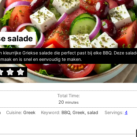
se salade
n kleurrijke Griekse salade die perfect past bij elke BBQ. Deze salad
maak en is snel en eenvoudig te maken.
Total Time:
minutes
20
minutes
h
Cuisine:
Greek
Keyword:
BBQ, Greek, salad
Servings:
4