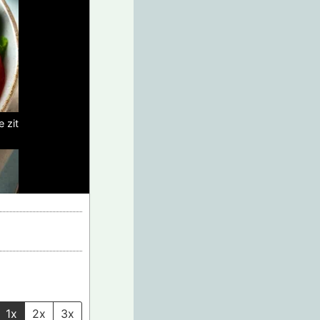
e zit
1x
2x
3x