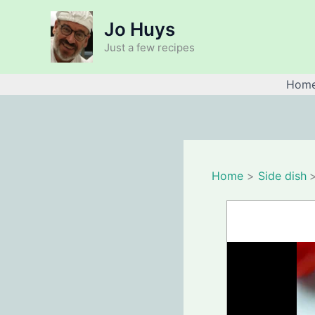
Skip
Jo Huys
to
content
Just a few recipes
Hom
Home
Side dish