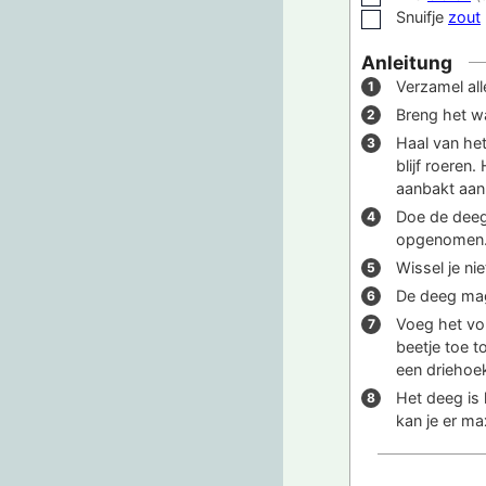
Snuifje
zout
▢
Anleitung
Verzamel all
Breng het wa
Haal van het
blijf roeren.
aanbakt aan 
Doe de deeg 
opgenomen
Wissel je ni
De deeg mag
Voeg het vol
beetje toe t
een driehoek
Het deeg is 
kan je er ma