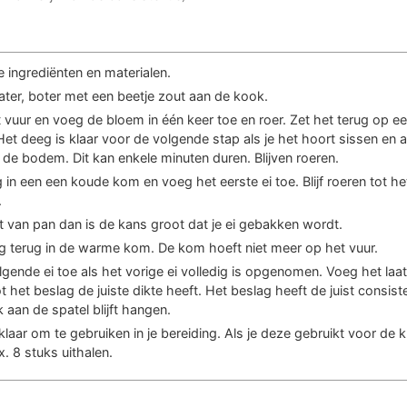
e ingrediënten en materialen.
ter, boter met een beetje zout aan de kook.
 vuur en voeg de bloem in één keer toe en roer. Zet het terug op e
 Het deeg is klaar voor de volgende stap als je het hoort sissen en al
de bodem. Dit kan enkele minuten duren. Blijven roeren.
in een een koude kom en voeg het eerste ei toe. Blijf roeren tot het 
.
et van pan dan is de kans groot dat je ei gebakken wordt.
 terug in de warme kom. De kom hoeft niet meer op het vuur.
gende ei toe als het vorige ei volledig is opgenomen. Voeg het laat
ot het beslag de juiste dikte heeft. Het beslag heeft de juist consist
 aan de spatel blijft hangen.
klaar om te gebruiken in je bereiding. Als je deze gebruikt voor de k
x. 8 stuks uithalen.