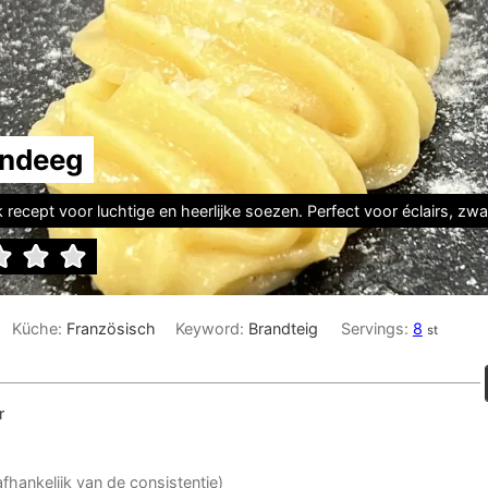
ndeeg
 recept voor luchtige en heerlijke soezen. Perfect voor éclairs, zw
Küche:
Französisch
Keyword:
Brandteig
Servings:
8
st
r
afhankelijk van de consistentie)