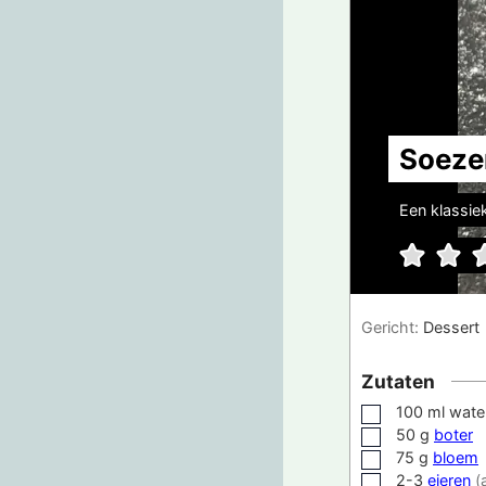
Soeze
Een klassiek
Gericht:
Dessert
Zutaten
100
ml
wate
▢
50
g
boter
▢
75
g
bloem
▢
2-3
eieren
(
▢