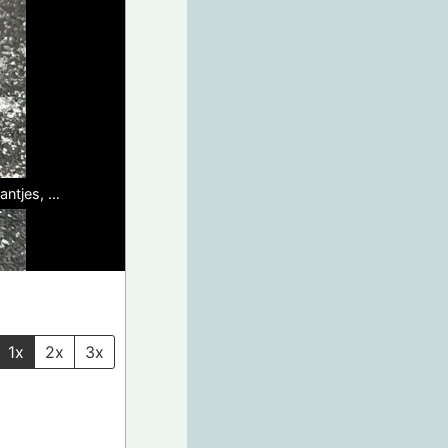
aantjes, …
1x
2x
3x