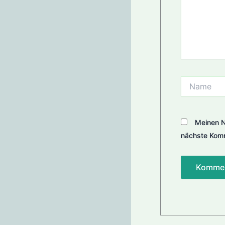
Name
Meinen N
nächste Komm