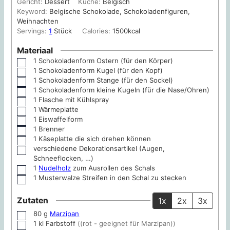
Gericht:
Dessert
Küche:
Belgisch
Keyword:
Belgische Schokolade, Schokoladenfiguren,
Weihnachten
Servings:
1
Stück
Calories:
1500
kcal
Materiaal
1 Schokoladenform
Ostern (für den Körper)
▢
1 Schokoladenform
Kugel (für den Kopf)
▢
1 Schokoladenform
Stange (für den Sockel)
▢
1 Schokoladenform
kleine Kugeln (für die Nase/Ohren)
▢
1 Flasche mit Kühlspray
▢
1 Wärmeplatte
▢
1 Eiswaffelform
▢
1 Brenner
▢
1 Käseplatte
die sich drehen können
▢
verschiedene Dekorationsartikel
(Augen,
▢
Schneeflocken, …)
1
Nudelholz
zum Ausrollen des Schals
▢
1 Musterwalze
Streifen in den Schal zu stecken
▢
Zutaten
1x
2x
3x
80
g
Marzipan
▢
1
kl
Farbstoff
((rot - geeignet für Marzipan))
▢