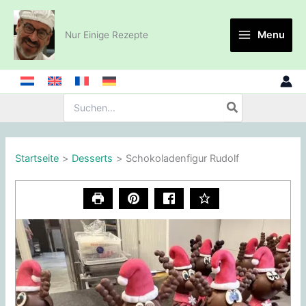
Zum
Inhalt
Menu
Nur Einige Rezepte
springen
Suche
nach:
Startseite
Desserts
Schokoladenfigur Rudolf