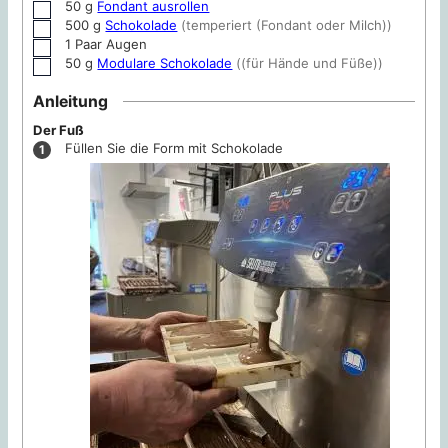
50
g
Fondant ausrollen
▢
500
g
Schokolade
(temperiert (Fondant oder Milch))
▢
1
Paar
Augen
▢
50
g
Modulare Schokolade
((für Hände und Füße))
▢
Anleitung
Der Fuß
Füllen Sie die Form mit Schokolade