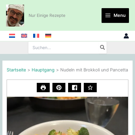
Zum
Inhalt
Menu
Nur Einige Rezepte
springen
Suche
nach:
Startseite
Hauptgang
Nudeln mit Brokkoli und Pancetta