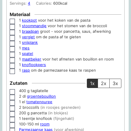
Servings:
4
Calories:
600
kcal
Materiaal
1
kookpot
voor het koken van de pasta
▢
1
stoommandje
voor het stomen van de broccoli
▢
1
braadpan
groot - voor pancetta, saus, afwerking
▢
1
vergiet
om de pasta af te gieten
▢
1
snijplank
▢
1
mes
▢
1
spatel
▢
1
maatbeker
voor het afmeten van bouillon en room
▢
1
knoflookpers
▢
1
rasp
om de parmezaanse kaas te raspen
▢
Zutaten
1x
2x
3x
400
g
tagliatelle
▢
2
dl
groentebouillon
▢
1
el
tomatenpuree
▢
2
broccoli’s
(in roosjes gesneden)
▢
200
g
pancetta
(in blokjes)
▢
1
teentje knoflook
(fijngehakt)
▢
100-150
ml
room
▢
Parmezaanse kaas
(voor afwerking)
▢