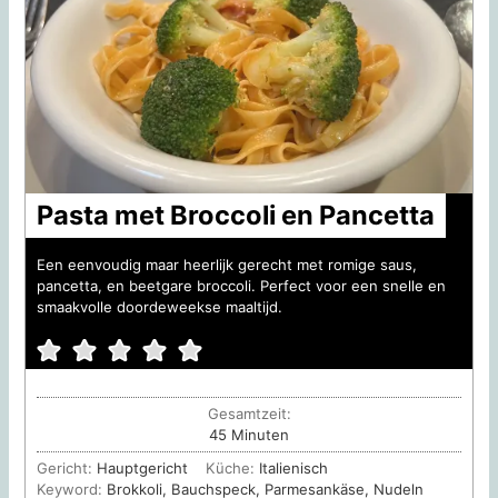
Pasta met Broccoli en Pancetta
Een eenvoudig maar heerlijk gerecht met romige saus,
pancetta, en beetgare broccoli. Perfect voor een snelle en
smaakvolle doordeweekse maaltijd.
Gesamtzeit:
Minuten
45
Minuten
Gericht:
Hauptgericht
Küche:
Italienisch
Keyword:
Brokkoli, Bauchspeck, Parmesankäse, Nudeln