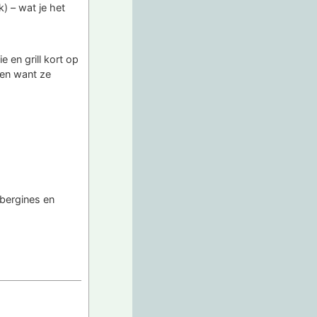
k) – wat je het
 en grill kort op
aren want ze
ubergines en