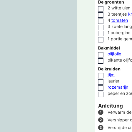
De groenten
2
witte uien
▢
3
teentjes
k
▢
4
tomaten
▢
3
zoete lang
▢
1
aubergine
▢
1
portie
gem
▢
Bakmiddel
olijfolie
▢
pikante olijfo
▢
De kruiden
tijm
▢
laurier
▢
rozemarijn
▢
peper en zo
▢
Anleitung
Verwarm de 
Versnipper d
Versnij de ui