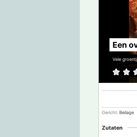
Een o
Vele groent
Gericht:
Beilage
Zutaten