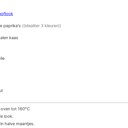
noflook
e paprika's
((idealiter 3 kleuren))
alen kaas
lie
ut
oven tot 160°C
e look.
 in halve maantjes.