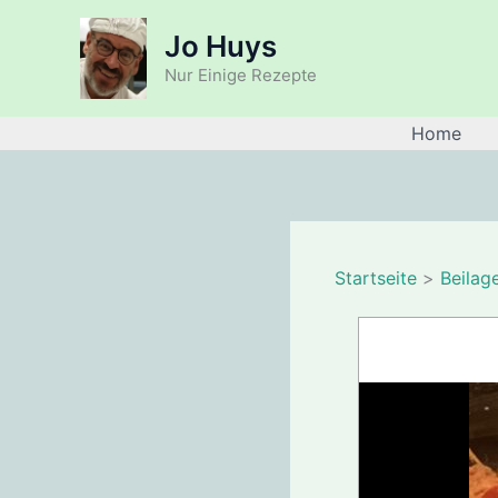
Zum
Jo Huys
Inhalt
springen
Nur Einige Rezepte
Home
Startseite
Beilag