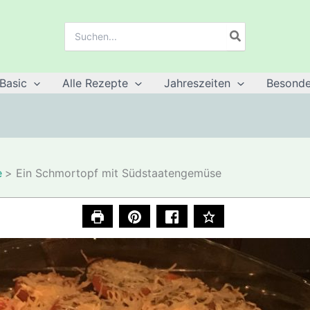
Suche
nach:
Basic
Alle Rezepte
Jahreszeiten
Besonde
e
Ein Schmortopf mit Südstaatengemüse