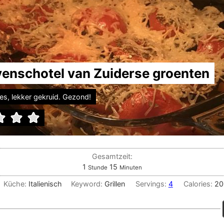
venschotel van Zuiderse groenten
jes, lekker gekruid. Gezond!
Gesamtzeit:
Stunde
Minuten
1
15
Stunde
Minuten
Küche:
Italienisch
Keyword:
Grillen
Servings:
4
Calories:
20