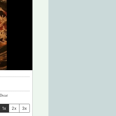
0
kcal
1x
2x
3x