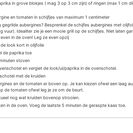
aprika in grove blokjes ( mag 3 op 3 cm zijn) of ringen (max 1 cm di
rgine en tomaten in schijfjes van maximum 1 centimeter
 gegrilde aubergines? Besprenkel de schijfes aubergines met olijfolie
 vuur). Idealiter zie je een mooie grill op de schijfjes. Niet laten g
even in de oven! Leg ze even opzij
de look kort in olijfolie
el de paprika toe
 minuten stoven
nschotel en vergiet de look/ui/paprika in de ovenschotel.
 schotel met de kruiden
rgines en de tomaten er boven op. Je kan kiezen ofwel een laag a
p de tomaten ofwel leg je ze om de beurt.
tueel nog wat kruiden bovenop strooien.
en in de oven. Voeg de laatste 5 minuten de geraspte kaas toe.