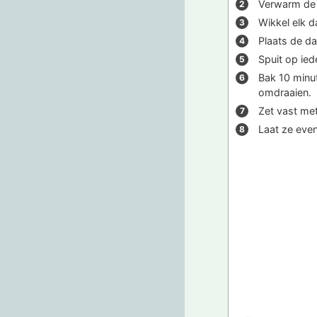
Verwarm de 
Wikkel elk d
Plaats de d
Spuit op ied
Bak 10 minut
omdraaien.
Zet vast me
Laat ze even