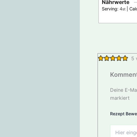
Nährwerte
Serving:
4
|
Cal
st
5 
Komment
Deine E-Mai
markiert
Rezept Bewe
Hier
eingeben…