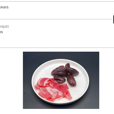
okers
ntpit)
es