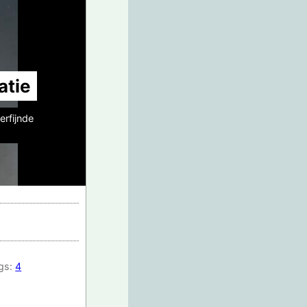
atie
erfijnde
ngs:
4