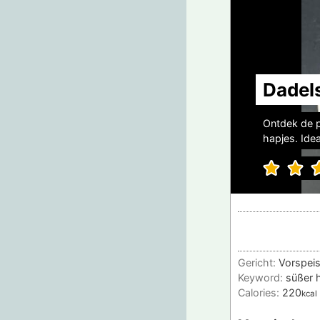
Dadels
Ontdek de p
hapjes. Idea
Gericht:
Vorspeis
Keyword:
süßer h
Calories:
220
kcal