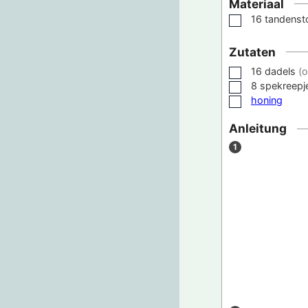
Materiaal
16 tandenst
▢
Zutaten
16
dadels
(o
▢
8
spekreepj
▢
honing
▢
Anleitung