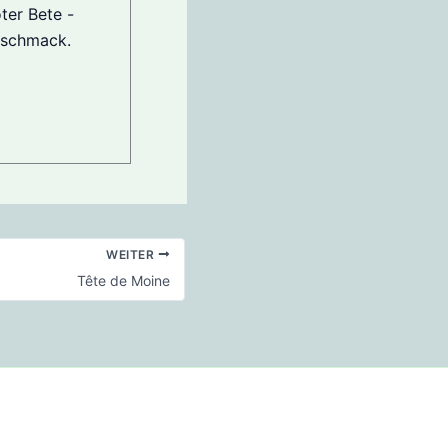
ter Bete -
eschmack.
WEITER
Tête de Moine