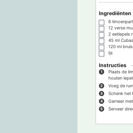
Ingrediënten
6
limoenpart
▢
12
verse mu
▢
2
eetlepels r
▢
45
ml
Cubaa
▢
120
ml
brui
▢
Ijs
▢
Instructies
Plaats de li
houten lepel
Voeg de rum 
Schenk het b
Garneer met 
Serveer dire