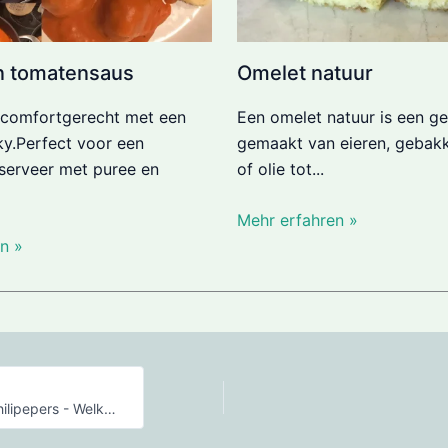
in tomatensaus
Omelet natuur
 comfortgerecht met een
Een omelet natuur is een ge
ky.Perfect voor een
gemaakt van eieren, gebakk
, serveer met puree en
of olie tot...
Mehr erfahren »
n »
Hot Honey: Honing met Chilipepers - Welke is de Lekkerste?