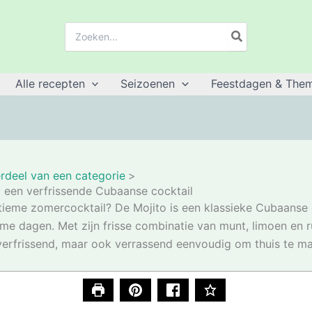
Zoeken:
Alle recepten
Seizoenen
Feestdagen & Them
rdeel van een categorie
: een verfrissende Cubaanse cocktail
tieme zomercocktail? De Mojito is een klassieke Cubaanse 
me dagen. Met zijn frisse combinatie van munt, limoen en r
k verfrissend, maar ook verrassend eenvoudig om thuis te m