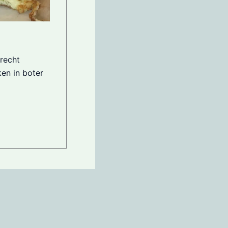
recht
en in boter