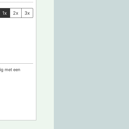
1x
2x
3x
tig met een