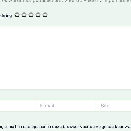
res wordt niet gepubliceerd.
Vereiste velden zijn gemarke
deling
E-
Site
mail
m, e-mail en site opslaan in deze browser voor de volgende keer wa