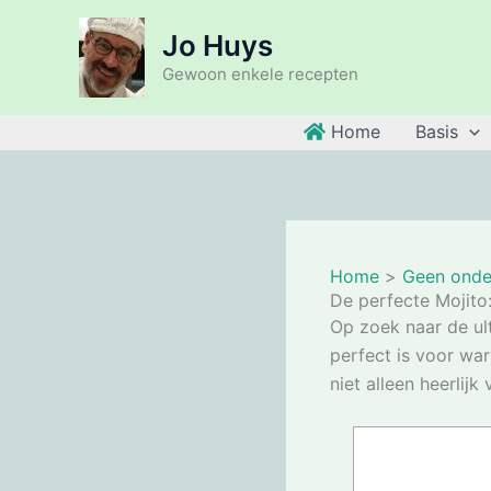
Ga
Jo Huys
naar
de
Gewoon enkele recepten
inhoud
Home
Basis
Home
Geen onde
De perfecte Mojito
Op zoek naar de ul
perfect is voor war
niet alleen heerlij