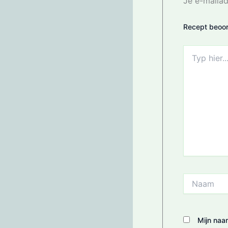
Je e-mailad
Recept beoor
Typ
hier...
Naam
Mijn naa