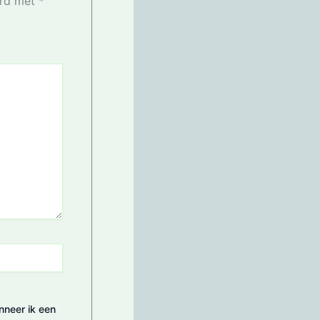
erd met
*
nneer ik een