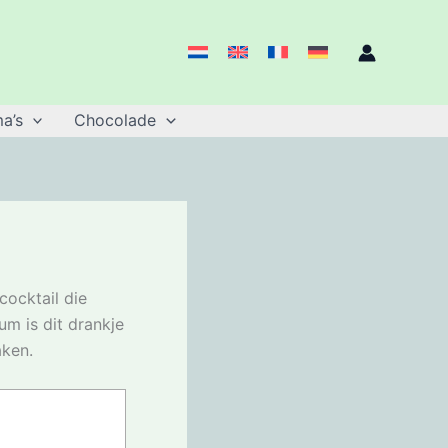
a’s
Chocolade
cocktail die
um is dit drankje
aken.