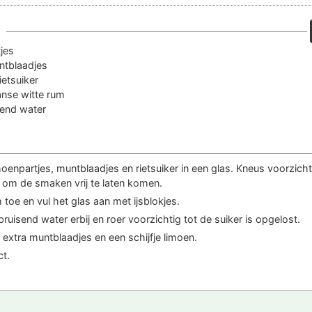
jes
ntblaadjes
ietsuiker
nse witte rum
send water
moenpartjes, muntblaadjes en rietsuiker in een glas. Kneus voorzich
 om de smaken vrij te laten komen.
toe en vul het glas aan met ijsblokjes.
ruisend water erbij en roer voorzichtig tot de suiker is opgelost.
extra muntblaadjes en een schijfje limoen.
ct.