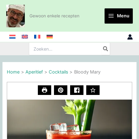
Ga
naar
Menu
Gewoon enkele recepten
de
inhoud
Zoeken:
Home
Aperitief
Cocktails
Bloody Mary