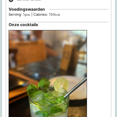
Voedingswaarden
Serving:
1
|
Calories:
150
glas
kcal
Onze cocktails