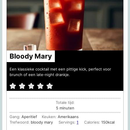
Bloody Mary
Een klassieke cocktail met een pittige kick, perfect voor
brunch of een late-night drankje.
Totale tijd:
minuten
5
minuten
Gang:
Aperitief
Keuken:
Amerikaans
Trefwoord:
bloody mary
Servings:
1
Calories:
150
kcal