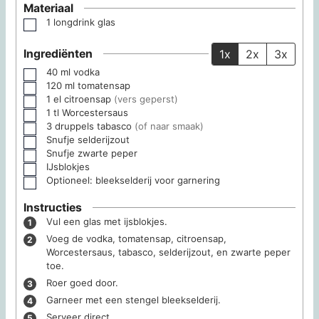
Materiaal
1 longdrink glas
▢
Ingrediënten
1x
2x
3x
40
ml
vodka
▢
120
ml
tomatensap
▢
1
el citroensap
(vers geperst)
▢
1
tl Worcestersaus
▢
3
druppels tabasco
(of naar smaak)
▢
Snufje selderijzout
▢
Snufje zwarte peper
▢
IJsblokjes
▢
Optioneel: bleekselderij voor garnering
▢
Instructies
Vul een glas met ijsblokjes.
Voeg de vodka, tomatensap, citroensap,
Worcestersaus, tabasco, selderijzout, en zwarte peper
toe.
Roer goed door.
Garneer met een stengel bleekselderij.
Serveer direct.