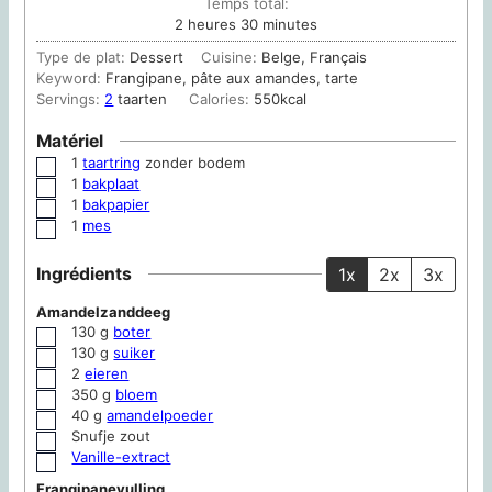
Temps total:
heures
minutes
2
heures
30
minutes
Type de plat:
Dessert
Cuisine:
Belge, Français
Keyword:
Frangipane, pâte aux amandes, tarte
Servings:
2
taarten
Calories:
550
kcal
Matériel
1
taartring
zonder bodem
▢
1
bakplaat
▢
1
bakpapier
▢
1
mes
▢
Ingrédients
1x
2x
3x
Amandelzanddeeg
130
g
boter
▢
130
g
suiker
▢
2
eieren
▢
350
g
bloem
▢
40
g
amandelpoeder
▢
Snufje zout
▢
Vanille-extract
▢
Frangipanevulling