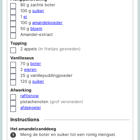
80
g
zachte boter
▢
100
g
suiker
▢
1
ei
▢
100
g
amandelpoeder
▢
50
g
bloem
▢
Amandel-extract
▢
Topping
2
appels
(in frietjes gesneden)
▢
Vanillesaus
70
g
boter
▢
2
eieren
▢
25
g
vanillepuddingpoeder
▢
120
g
suiker
▢
Afwerking
raftisnow
▢
pistachenoten
(grof versneden)
▢
afdekgelei
▢
Instructions
Het amandelzanddeeg
Meng de boter en suiker tot een romig mengsel.