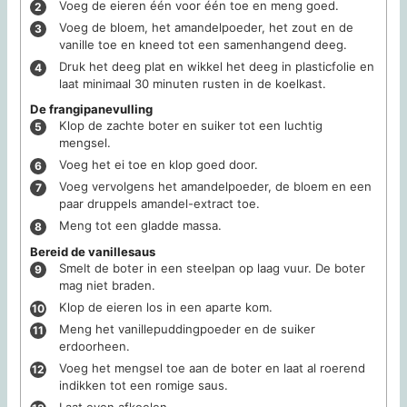
Voeg de eieren één voor één toe en meng goed.
Voeg de bloem, het amandelpoeder, het zout en de
vanille toe en kneed tot een samenhangend deeg.
Druk het deeg plat en wikkel het deeg in plasticfolie en
laat minimaal 30 minuten rusten in de koelkast.
De frangipanevulling
Klop de zachte boter en suiker tot een luchtig
mengsel.
Voeg het ei toe en klop goed door.
Voeg vervolgens het amandelpoeder, de bloem en een
paar druppels amandel-extract toe.
Meng tot een gladde massa.
Bereid de vanillesaus
Smelt de boter in een steelpan op laag vuur. De boter
mag niet braden.
Klop de eieren los in een aparte kom.
Meng het vanillepuddingpoeder en de suiker
erdoorheen.
Voeg het mengsel toe aan de boter en laat al roerend
indikken tot een romige saus.
Laat even afkoelen.