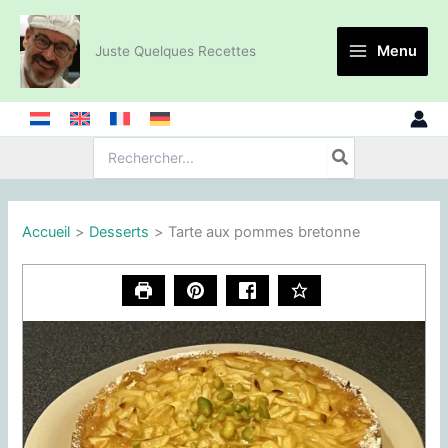
Aller
au
Menu
Juste Quelques Recettes
contenu
Recherche
de
:
Accueil
Desserts
Tarte aux pommes bretonne