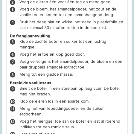
Voeg de eieren één voor één toe en meng goed.
Voeg de bloem, het amandelpoeder, het zout en de
vanille toe en kneed tot een samenhangend deeg.
Druk het deeg plat en wikkel het deeg in plasticfolie en
laat minimaal 30 minuten rusten in de koelkast.
De frangipanevulling
Klop de zachte boter en suiker tot een luchtig
mengsel.
Voeg het ei toe en klop goed door.
Voeg vervolgens het amandelpoeder, de bloem en een
paar druppels amandel-extract toe.
Meng tot een gladde massa.
Bereid de vanillesaus
Smelt de boter in een steelpan op laag vuur. De boter
mag niet braden.
Klop de eieren los in een aparte kom.
Meng het vanillepuddingpoeder en de suiker
erdoorheen.
Voeg het mengsel toe aan de boter en laat al roerend
indikken tot een romige saus.
Laat even afkoelen.