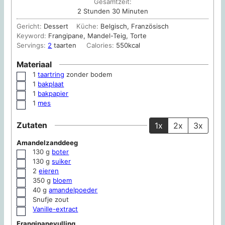
Gesamtzeit:
Stunden
Minuten
2
Stunden
30
Minuten
Gericht:
Dessert
Küche:
Belgisch, Französisch
Keyword:
Frangipane, Mandel-Teig, Torte
Servings:
2
taarten
Calories:
550
kcal
Materiaal
1
taartring
zonder bodem
▢
1
bakplaat
▢
1
bakpapier
▢
1
mes
▢
Zutaten
1x
2x
3x
Amandelzanddeeg
130
g
boter
▢
130
g
suiker
▢
2
eieren
▢
350
g
bloem
▢
40
g
amandelpoeder
▢
Snufje zout
▢
Vanille-extract
▢
Frangipanevulling