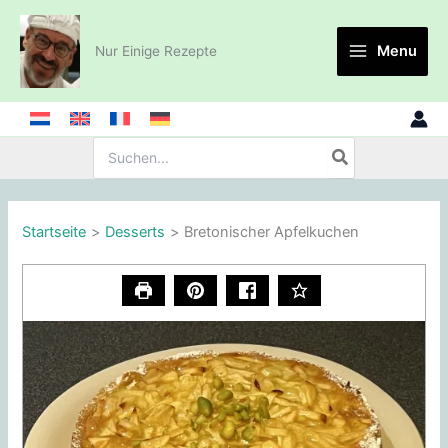
Zum
Inhalt
Menu
Nur Einige Rezepte
springen
Suche
nach:
Startseite
Desserts
Bretonischer Apfelkuchen