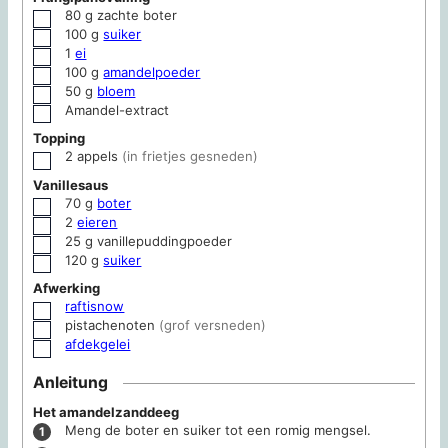
80
g
zachte boter
▢
100
g
suiker
▢
1
ei
▢
100
g
amandelpoeder
▢
50
g
bloem
▢
Amandel-extract
▢
Topping
2
appels
(in frietjes gesneden)
▢
Vanillesaus
70
g
boter
▢
2
eieren
▢
25
g
vanillepuddingpoeder
▢
120
g
suiker
▢
Afwerking
raftisnow
▢
pistachenoten
(grof versneden)
▢
afdekgelei
▢
Anleitung
Het amandelzanddeeg
Meng de boter en suiker tot een romig mengsel.