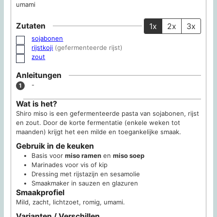
umami
Zutaten
1x
2x
3x
sojabonen
▢
rijstkoji
(gefermenteerde rijst)
▢
zout
▢
Anleitungen
-
Wat is het?
Shiro miso is een gefermenteerde pasta van sojabonen, rijst
en zout. Door de korte fermentatie (enkele weken tot
maanden) krijgt het een milde en toegankelijke smaak.
Gebruik in de keuken
Basis voor
miso ramen
en
miso soep
Marinades voor vis of kip
Dressing met rijstazijn en sesamolie
Smaakmaker in sauzen en glazuren
Smaakprofiel
Mild, zacht, lichtzoet, romig, umami.
Varianten / Verschillen