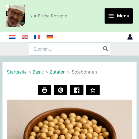
Zum
Inhalt
Menu
Nur Einige Rezepte
springen
Suche
nach:
Startseite
Basic
Zutaten
Sojabohnen