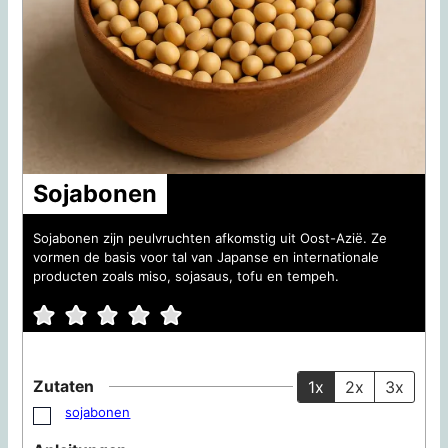
Sojabonen
Sojabonen zijn peulvruchten afkomstig uit Oost-Azië. Ze
vormen de basis voor tal van Japanse en internationale
producten zoals miso, sojasaus, tofu en tempeh.
Zutaten
1x
2x
3x
sojabonen
▢