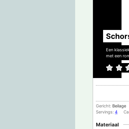
Schor
Een klassie
met een rom
Gericht:
Beilage
Servings:
4
Ca
Materiaal