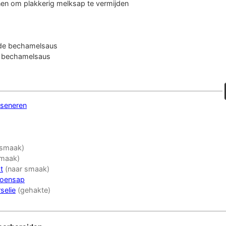
nen
om plakkerig melksap te vermijden
de bechamelsaus
 bechamelsaus
seneren
 smaak)
smaak)
t
(naar smaak)
roensap
selie
(gehakte)