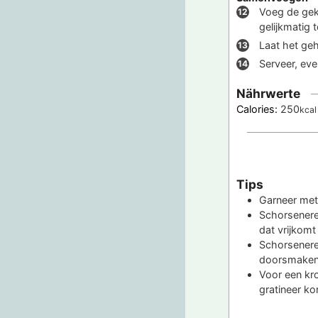
Voeg de gek
gelijkmatig 
Laat het ge
Serveer, eve
Nährwerte
Calories:
250
kcal
Tips
Garneer met 
Schorsenere
dat vrijkomt
Schorsenere
doorsmaken. 
Voor een kr
gratineer ko