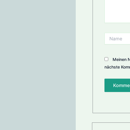
Name
Meinen N
nächste Komm