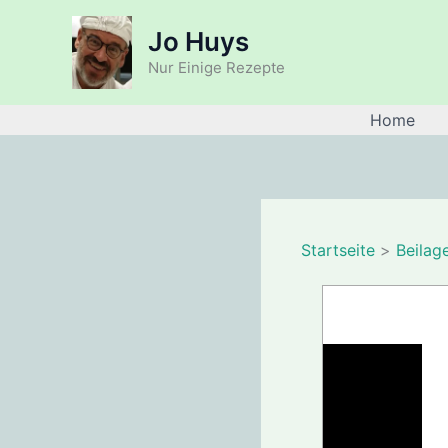
Zum
Jo Huys
Inhalt
springen
Nur Einige Rezepte
Home
Startseite
Beilag