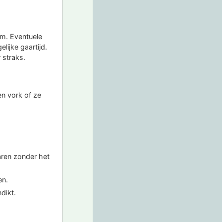
cm. Eventuele
lijke gaartijd.
 straks.
n vork of ze
aren zonder het
en.
dikt.