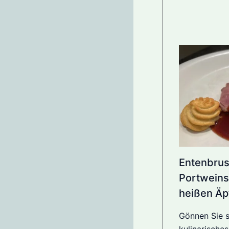
Entenbrust
Portweins
heißen Äp
Gönnen Sie s
kulinarische