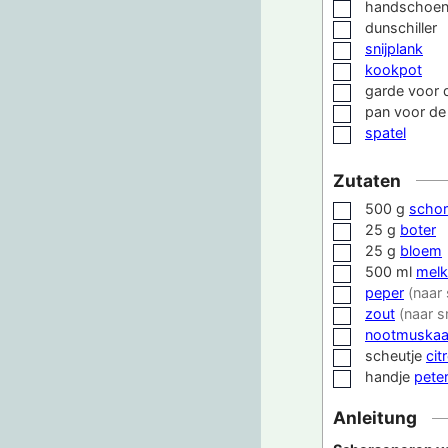
handschoe
▢
dunschiller
▢
snijplank
▢
kookpot
▢
garde
voor 
▢
pan
voor de
▢
spatel
▢
Zutaten
500
g
schor
▢
25
g
boter
▢
25
g
bloem
▢
500
ml
melk
▢
peper
(naar
▢
zout
(naar 
▢
nootmuskaa
▢
scheutje
cit
▢
handje
peter
▢
Anleitung