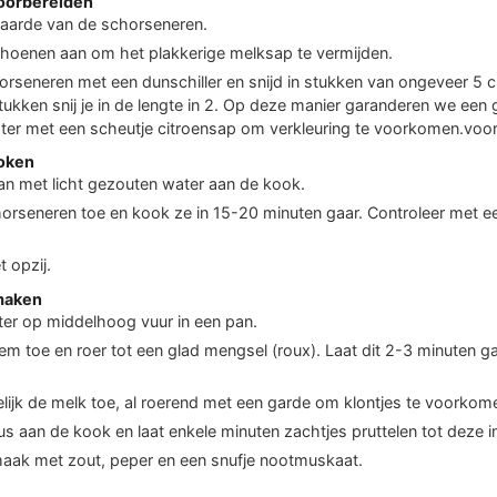
oorbereiden
t aarde van de schorseneren.
hoenen aan om het plakkerige melksap te vermijden.
orseneren met een dunschiller en snijd in stukken van ongeveer 5 
tukken snij je in de lengte in 2. Op deze manier garanderen we een ge
ater met een scheutje citroensap om verkleuring te voorkomen.voor
oken
an met licht gezouten water aan de kook.
orseneren toe en kook ze in 15-20 minuten gaar. Controleer met ee
t opzij.
maken
ter op middelhoog vuur in een pan.
m toe en roer tot een glad mengsel (roux). Laat dit 2-3 minuten g
lijk de melk toe, al roerend met een garde om klontjes te voorkom
s aan de kook en laat enkele minuten zachtjes pruttelen tot deze in
aak met zout, peper en een snufje nootmuskaat.