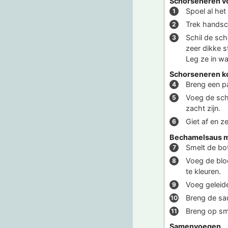
Schorseneren v
Spoel al he
Trek handsc
Schil de sch
zeer dikke s
Leg ze in w
Schorseneren k
Breng een p
Voeg de sch
zacht zijn.
Giet af en ze
Bechamelsaus 
Smelt de bo
Voeg de bloe
te kleuren.
Voeg geleide
Breng de sau
Breng op sm
Samenvoegen