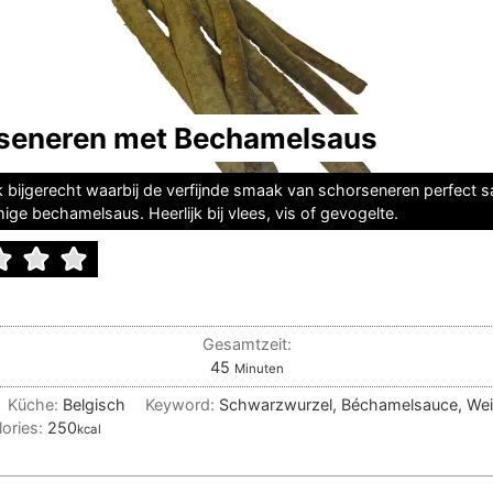
seneren met Bechamelsaus
k bijgerecht waarbij de verfijnde smaak van schorseneren perfect
ige bechamelsaus. Heerlijk bij vlees, vis of gevogelte.
Gesamtzeit:
Minuten
45
Minuten
Küche:
Belgisch
Keyword:
Schwarzwurzel, Béchamelsauce, We
lories:
250
kcal