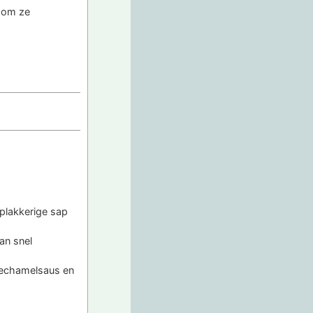
 om ze
plakkerige sap
an snel
bechamelsaus en