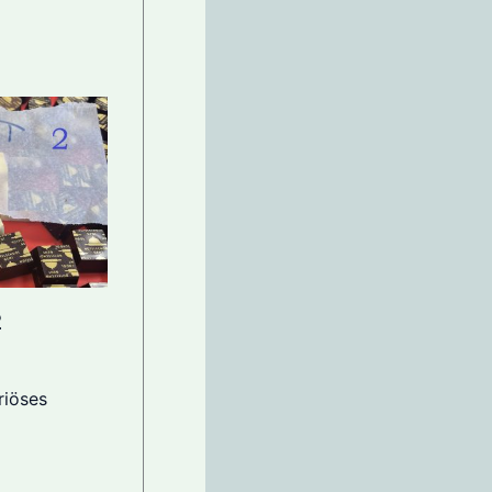
2
riöses